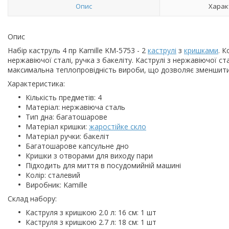
Опис
Харак
Опис
Набір каструль 4 пр Kamille KM-5753 - 2
каструлі
з
кришками
. 
нержавіючої сталі, ручка з бакеліту. Каструлі з нержавіючої 
максимальна теплопровідність вироби, що дозволяє зменшити ча
Характеристика:
Кількість предметів: 4
Матеріал: нержавіюча сталь
Тип дна: багатошарове
Матеріал кришки:
жаростійке скло
Матеріал ручки: бакеліт
Багатошарове капсульне дно
Кришки з отворами для виходу пари
Підходить для миття в посудомийній машині
Колір: сталевий
Виробник: Kamille
Склад набору:
Каструля з кришкою 2.0 л: 16 см: 1 шт
Каструля з кришкою 2.7 л: 18 см: 1 шт