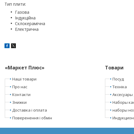
Тип плити:
Газова
Індукційна
Склокерамічна
Електрична
«Маркет Плюс»
Товари
Наші товари
Посуд
Про нас
Техніка
Контакти
Аксесуары 
Знижки
Наборы ка
Доставка і оплата
наборы но
Поверенення і обмін
Индукцион