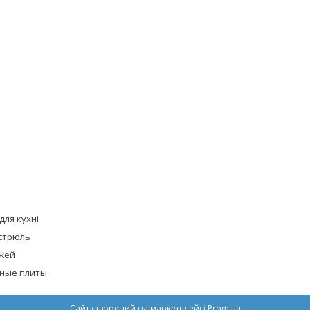
для кухні
стрюль
жей
ные плиты
Сайт створений на маркетплейсі
Prom.ua