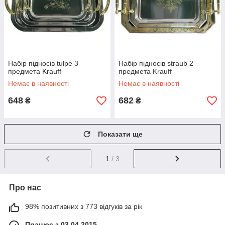
Набір підносів tulpe 3
Набір підносів straub 2
предмета Krauff
предмета Krauff
Немає в наявності
Немає в наявності
648
682
₴
₴
Показати ще
1
/ 3
Про нас
98% позитивних з 773 відгуків за рік
Працює з 03.04.2015