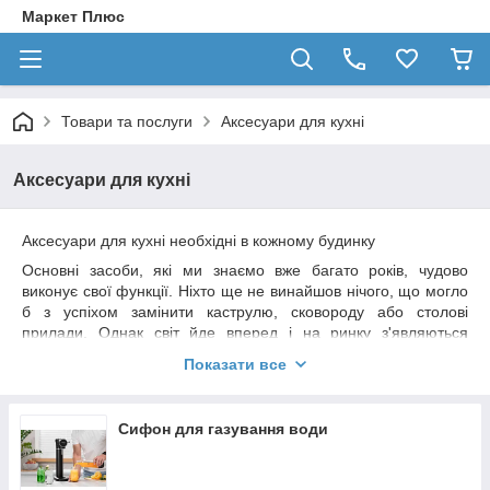
Маркет Плюс
Товари та послуги
Аксесуари для кухні
Аксесуари для кухні
Аксесуари для кухні необхідні в кожному будинку
Основні засоби, які ми знаємо вже багато років, чудово
виконує свої функції. Ніхто ще не винайшов нічого, що могло
б з успіхом замінити каструлю, сковороду або столові
прилади. Однак світ йде вперед і на ринку з'являються
новинки, на які варто звернути увагу. Змінюються також
Показати все
погляди на якість використовуваних помічників на кухні.
Всілякі силіконові кухонні аксесуари є в даний час хітом, якщо
мова йде про приладді. Казково барвисті і при цьому дуже
Сифон для газування води
функціональні, підходять для будь-якої кухні.
Для невеликих кухонь відмінно підходять силіконові килимки,