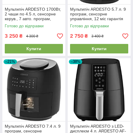
Мультипіч ARDESTO 1700Вт,
Мультипіч ARDESTO 5.7 л. 9
2 чаши по 4.5 л, сенсорне
програм, сенсорне
керув., 7 авто. програм,
управління, 12 міс гарантія
пластик, чорний AF-H-EDB9L
AF-H-E74L
Готово до відправки
Готово до відправки
3 250
2 750
₴
₴
4 300 ₴
3 400 ₴
Купити
Купити
–21%
–38%
Мультипіч ARDESTO 7.4 л. 9
Мультипіч ARDESTO з LED-
програм, сенсорне
дисплеєм 4 л. ARDESTO AF-