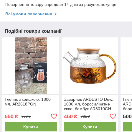
Повернення товару впродовж 14 днів за рахунок покупця
Всі умови повернення
Подібні товари компанії
Глечик з кришкою, 1800
Заварник ARDESTO Dew,
Глеч
мл, AR2618PGN
1000 мл, боросилікатне
ARD
скло, бамбук AR3010GH
боро
неір
550
450
500
₴
₴
850 ₴
721 ₴
про
Купити
Купити