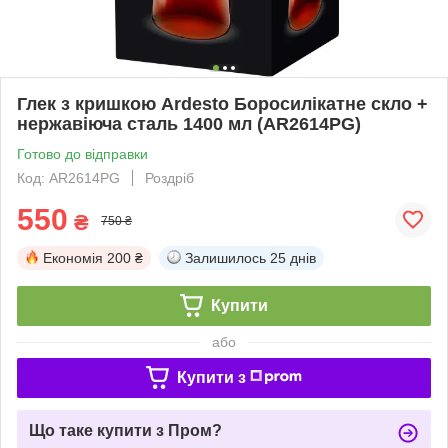
Глек з кришкою Ardesto Боросилікатне скло +
нержавіюча сталь 1400 мл (AR2614PG)
Готово до відправки
Код: AR2614PG
Роздріб
550
₴
750 ₴
Економія
200 ₴
Залишилось
25 днів
Купити
або
Купити з
Що таке купити з Пром?