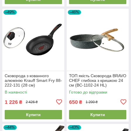
–49%
–46%
Сковорода з кованного
ТОП якість Сковорода BRAVO
алюмінію Krauff Smart Fry 88-
CHEF глибока з кришкою 24
222-131 (28 см)
см (BC-1102-24 HL)
В наявності
Готово до відправки
1 226
650
₴
₴
2 426 ₴
1 200 ₴
Купити
Купити
–44%
–43%