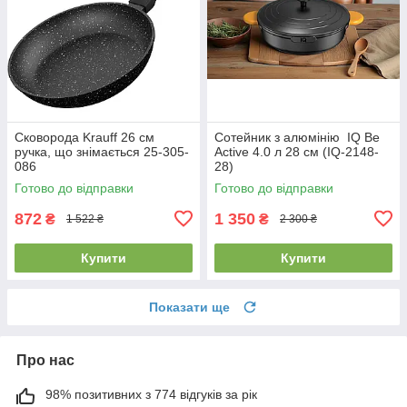
Сковорода Krauff 26 см
Сотейник з алюмінію IQ Be
ручка, що знімається 25-305-
Active 4.0 л 28 см (IQ-2148-
086
28)
Готово до відправки
Готово до відправки
872
1 350
₴
₴
1 522 ₴
2 300 ₴
Купити
Купити
Показати ще
Про нас
98% позитивних з 774 відгуків за рік