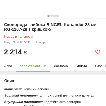
Сковорода глибока RINGEL Koriander 28 см
RG-1107-28 з кришкою
Немає в наявності
Код: RG-1107-28
Роздріб
2 214
₴
Опис
Характеристики
Доставка
Оплата
Умови 
Опис
Матеріал:
кований алюміній
Зовнішні
покриття
:
анітпригарний для легкого догляду
Внутрішнє покриття:
надстійке антипригарне