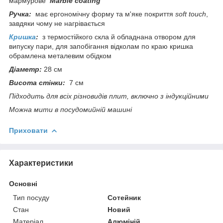
мармурове
Marble coating
Ручка:
має ергономічну форму та м'яке покриття
soft touch
,
завдяки чому не нагрівається
Кришка
:
з термостійкого скла й обладнана отвором для
випуску пари, для запобігання відколам по краю кришка
обрамлена металевим обідком
Діаметр:
28 см
Висота стінки:
7 см
Підходить для всіх різновидів плит, включно з індукційними
Можна мити в посудомийній машині
Приховати
Характеристики
Основні
Тип посуду
Сотейник
Стан
Новий
Матеріал
Алюміній