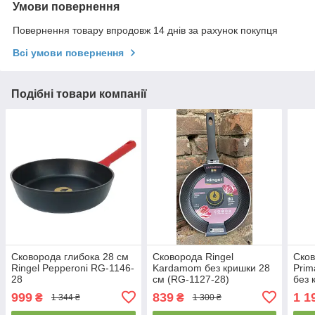
Умови повернення
Повернення товару впродовж 14 днів за рахунок покупця
Всі умови повернення
Подібні товари компанії
Сковорода глибока 28 см
Сковорода Ringel
Сков
Ringel Pepperoni RG-1146-
Kardamom без кришки 28
Prim
28
см (RG-1127-28)
без 
ci)
999
839
1 1
₴
₴
1 344 ₴
1 300 ₴