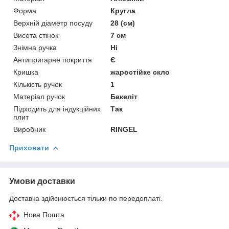
Форма
Кругла
Верхній діаметр посуду
28 (см)
Висота стінок
7 см
Знімна ручка
Ні
Антипригарне покриття
Є
Кришка
жаростійке скло
Кількість ручок
1
Матеріал ручок
Бакеліт
Підходить для індукційних
Так
плит
Виробник
RINGEL
Приховати
Умови доставки
Доставка здійснюється тільки по передоплаті.
Нова Пошта