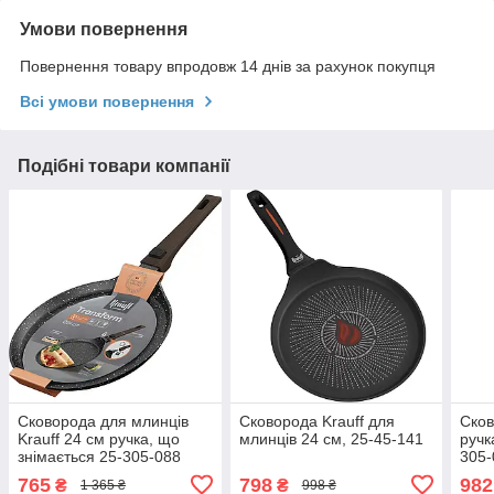
Умови повернення
Повернення товару впродовж 14 днів за рахунок покупця
Всі умови повернення
Подібні товари компанії
Сковорода для млинців
Сковорода Krauff для
Сков
Krauff 24 см ручка, що
млинців 24 см, 25-45-141
ручк
знімається 25-305-088
305-
765
798
982
₴
₴
1 365 ₴
998 ₴