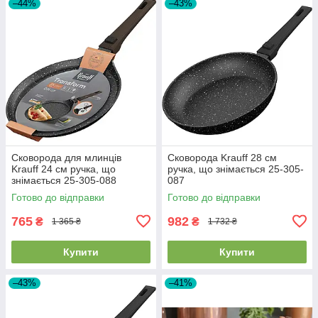
–44%
–43%
Сковорода для млинців
Сковорода Krauff 28 см
Krauff 24 см ручка, що
ручка, що знімається 25-305-
знімається 25-305-088
087
Готово до відправки
Готово до відправки
765
982
₴
₴
1 365 ₴
1 732 ₴
Купити
Купити
–43%
–41%