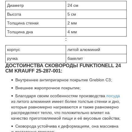
Диаметр
24 см
Высота
5 см
Толщина стенки
2 мм
Толщина дна
4 мм
:
корпус
литой алюминий
ручка
бакелит
ДОСТОИНСТВА СКОВОРОДЫ FUNKTIONELL 24
СМ KRAUFF 25-287-001:
Внутреннее антипригарное покрытие Greblon C3;
Внешнее жаропрочное покрытие;
Благодаря своим особенностям производства
посуда
из литого алюминия имеет более толстые стенки и дно,
которые равномерно нагреваются и также равномерно
распределяют тепло, что положительно влияет на
качество приготовляемой пищи и её вкусовые свойства;
Сковорода устойчива к деформациям, она массивна
и достаточно тяжелая;