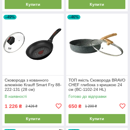
Купити
Купити
–49%
–46%
Сковорода з кованного
ТОП якість Сковорода BRAVO
алюмінію Krauff Smart Fry 88-
CHEF глибока з кришкою 24
222-131 (28 см)
см (BC-1102-24 HL)
В наявності
Готово до відправки
1 226
650
₴
₴
2 426 ₴
1 200 ₴
Купити
Купити