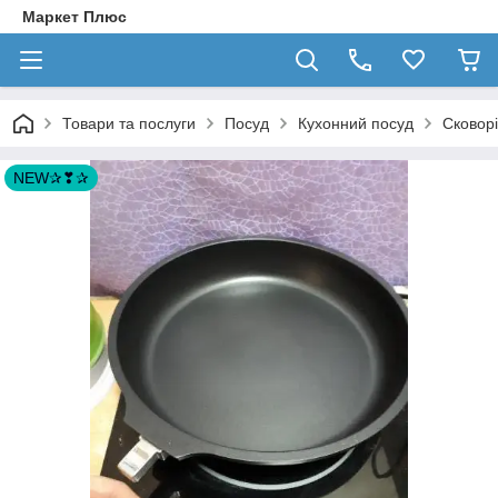
Маркет Плюс
Товари та послуги
Посуд
Кухонний посуд
Сковор
NEW✰❣✰