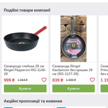
Подібні товари компанії
Сковорода глибока 28 см
Сковорода Ringel
Сков
Ringel Pepperoni RG-1146-
Kardamom без кришки 28
Prim
28
см (RG-1127-28)
без 
ci)
999
839
1 1
₴
₴
1 344 ₴
1 300 ₴
Купити
Купити
Акційні пропозиції та новинки