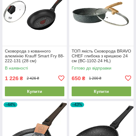
Сковорода з кованного
ТОП якість Сковорода BRAVO
алюмінію Krauff Smart Fry 88-
CHEF глибока з кришкою 24
222-131 (28 см)
см (BC-1102-24 HL)
В наявності
Готово до відправки
1 226
650
₴
₴
2 426 ₴
1 200 ₴
Купити
Купити
–44%
–43%