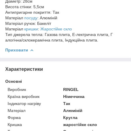
Діаметр: 28см
Висота стінки: 5,5см
Антипригарне покриття: Так
Матеріал
посуду
: Алюміній
Матеріал ручок: Бакеліт
Матеріал
кришки
:
Жаростійке скло
Тип джерела тепла: Газова плита, Е-лектрична плита, Г
алогічна/склокерамічна плита, Індукційна плита.
Приховати
Характеристики
Основні
Виробник
RINGEL
Країна виробник
Німеччина
Індикатор нагріву
Так
Матеріал
Алюміній
Форма
Кругла
Кришка
жаростійке скло