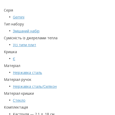
Серія
Gemini
Тип набору
Змішаний набір
Сумісність із джерелами тепла
Усі типи плит
Кришка
Є
Матеріал
Неіржавка сталь
Матеріал ручок
Неіржавка сталь/Силікон
Матеріал кришки
Стекло
Комплектація
Каструля — 2.1 л, 18 см