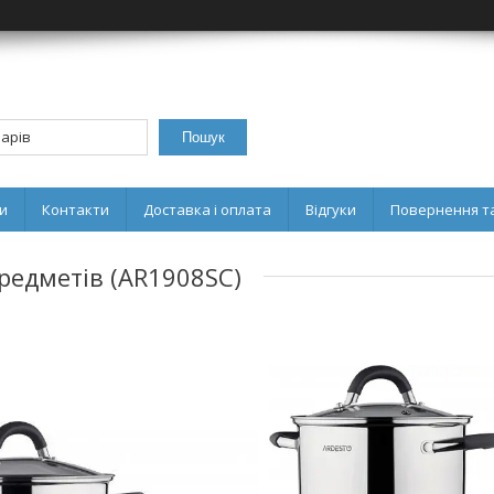
Пошук
и
Контакти
Доставка і оплата
Відгуки
Повернення та
предметів (AR1908SC)