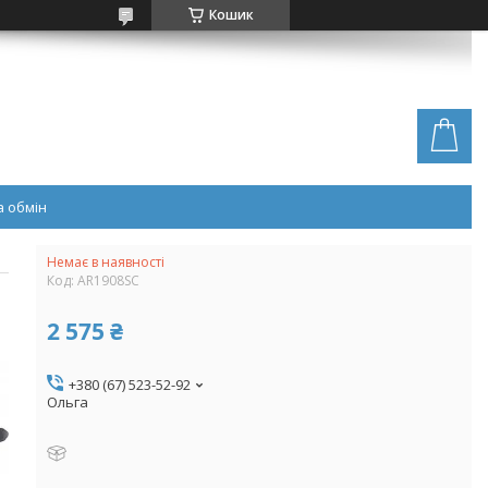
Кошик
 обмін
Немає в наявності
Код:
AR1908SC
2 575 ₴
+380 (67) 523-52-92
Ольга