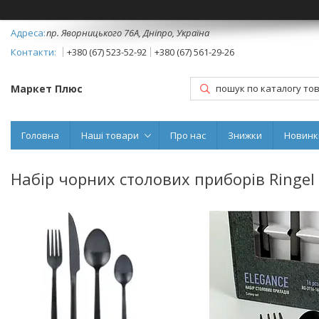
пр. Яворницького 76А, Дніпро, Україна
+380 (67) 523-52-92
+380 (67) 561-29-26
Маркет Плюс
Головна
Наші товари
Про нас
Знижки
Новинк
Набір чорних столових приборів Ringel 