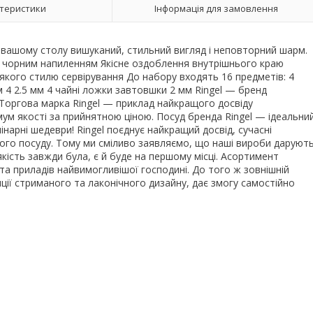
теристики
Інформація для замовлення
ь вашому столу вишуканий, стильний вигляд і неповторний шарм.
з чорним напиленням Якісне оздоблення внутрішнього краю
-якого стилю сервірування До набору входять 16 предметів: 4
 4 2.5 мм 4 чайні ложки завтовшки 2 мм Ringel — бренд
! Торгова марка Ringel — приклад найкращого досвіду
ум якості за прийнятною ціною. Посуд бренда Ringel — ідеальни
інарні шедеври! Ringel поєднує найкращий досвід, сучасні
евого посуду. Тому ми сміливо заявляємо, що наші вироби даруют
кість завжди була, є й буде на першому місці. Асортимент
та приладів найвимогливішої господині. До того ж зовнішній
пції стриманого та лаконічного дизайну, дає змогу самостійно