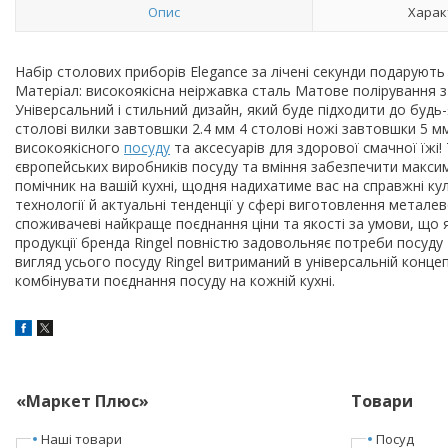
Опис
Харак
Набір столових приборів Elegance за лічені секунди подаруют
Матеріал: високоякісна неіржавка сталь Матове полірування 
Універсальний і стильний дизайн, який буде підходити до будь
столові вилки завтовшки 2.4 мм 4 столові ножі завтовшки 5 мм
високоякісного
посуду
та аксесуарів для здорової смачної їжі
європейських виробників посуду та вміння забезпечити максим
помічник на вашій кухні, щодня надихатиме вас на справжні кул
технології й актуальні тенденції у сфері виготовлення метал
споживачеві найкраще поєднання ціни та якості за умови, що я
продукції бренда Ringel повністю задовольняє потреби посуду 
вигляд усього посуду Ringel витриманий в універсальній конце
комбінувати поєднання посуду на кожній кухні.
«Маркет Плюс»
Товари
Наші товари
Посуд