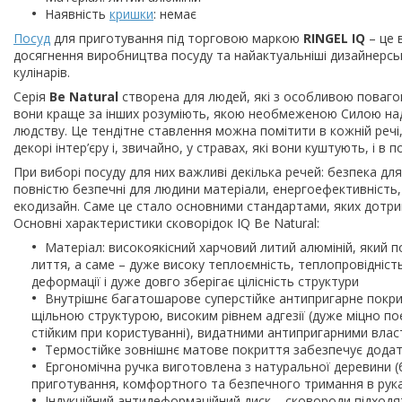
Наявність
кришки
: немає
Посуд
для приготування під торговою маркою
RINGEL IQ
– це 
досягнення виробництва посуду та найактуальніші дизайнерсь
кулінарів.
Серія
Be Natural
створена для людей, які з особливою повагою
вони краще за інших розуміють, якою необмеженою Силою наділ
людству. Це тендітне ставлення можна помітити в кожній речі,
декорі інтер’єру і, звичайно, у стравах, які вони куштують, і в
При виборі посуду для них важливі декілька речей: безпека для
повністю безпечні для людини матеріали, енергоефективність, м
екодизайн. Саме це стало основними стандартами, яких дотриму
Основні характеристики сковорідок IQ Be Natural:
Матеріал: високоякісний харчовий литий алюміній, який п
лиття, а саме – дуже високу теплоємність, теплопровідність
деформації і дуже довго зберігає цілісність структури
Внутрішнє багатошарове суперстійке антипригарне покр
щільною структурою, високим рівнем адгезії (дуже міцно поє
стійким при користуванні), видатними антипригарними вла
Термостійке зовнішнє матове покриття забезпечує додат
Ергономічна ручка виготовлена з натуральної деревини (бу
приготування, комфортного та безпечного тримання в рук
Індукційний антидеформаційний диск – сковороди підходят