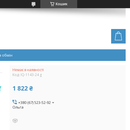
Кошик
 обмін
Немає в наявності
Код:
IQ-1143-24 g
1 822 ₴
+380 (67) 523-52-92
Ольга