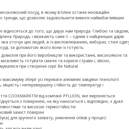
високоякісний посуд, в якому втілені останні інноваційні
кі тренди, що дозволяє задовольнити вимоги найвибагливіших
 відносяться до того, що дарує нам природа. Глибокі та свідомі
ена Природа, і вважають саме її – одним з найцінніших дарів
 яка оточує цих людей, в їх висловлюваннях, виборах, стилі одяг
 посуді, за допомогою якого вони їх готують.
 довкілля при його виробництві та використанні, високоякісні та
ожливість готувати смачні та корисні страви і, звісно,
валися при створенні серії Be Natural.
о максимуму зберіг усі переваги алюмінію завдяки технології
, міцність і неперевершену стійкість до температур і
иття COOKMARKTM від компанії PFLUON, яке вирізняється
днується з поверхнею, на яку наноситься і, відповідно, є дуже
стивостями та високою термостійкістю
ковий захист поверхні
ка) для зручного захвату, уникнення опіків у процесі
ах
ь для всіх видів плит