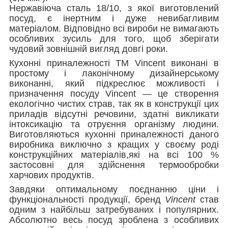
Нержавіюча сталь 18/10, з якої виготовлений
посуд, є інертним і дуже невибагливим
матеріалом. Відповідно всі вироби не вимагають
особливих зусиль для того, щоб зберігати
чудовий зовнішній вигляд довгі роки.
Кухонні приналежності ТМ Vincent виконані в
простому і лаконічному дизайнерському
виконанні, який підкреслює можливості і
призначення посуду Vincent — це створення
екологічно чистих страв, так як в конструкції цих
приладів відсутні речовини, здатні викликати
інтоксикацію та отруєння організму людини.
Виготовляються кухонні приналежності даного
виробника виключно з кращих у своєму роді
конструкційних матеріалів,які на всі 100 %
застосовні для здійснення термообробки
харчових продуктів.
Завдяки оптимальному поєднанню ціни і
функціональності продукції, бренд
Vincent
став
одним з найбільш затребуваних і популярних.
Абсолютно весь посуд зроблена з особливих