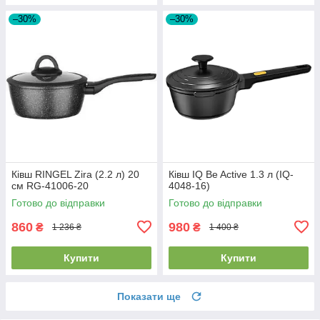
–30%
–30%
Ківш RINGEL Zira (2.2 л) 20
Ківш IQ Be Active 1.3 л (IQ-
см RG-41006-20
4048-16)
Готово до відправки
Готово до відправки
860
980
₴
₴
1 236 ₴
1 400 ₴
Купити
Купити
Показати ще