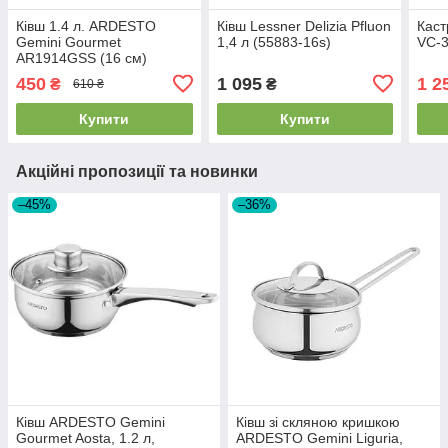
Ківш 1.4 л. ARDESTO
Ківш Lessner Delizia Pfluon
Каст
Gemini Gourmet
1,4 л (55883-16s)
VC-
AR1914GSS (16 см)
450
1 095
1 2
₴
₴
610 ₴
Купити
Купити
Акційні пропозиції та новинки
–45%
–36%
Ківш ARDESTO Gemini
Ківш зі скляною кришкою
Gourmet Aosta, 1.2 л,
ARDESTO Gemini Liguria,