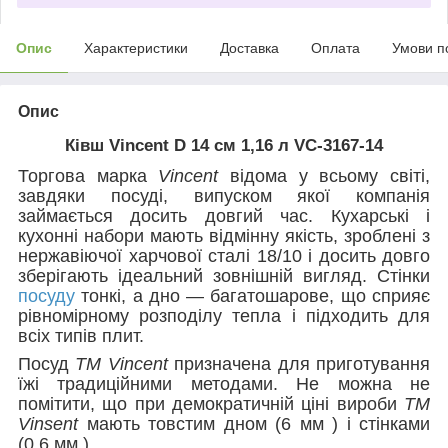
Опис
Характеристики
Доставка
Оплата
Умови п
Опис
Ківш Vincent D 14 см 1,16 л VC-3167-14
Торгова марка
Vincent
відома у всьому світі,
завдяки посуді, випуском якої компанія
займається досить довгий час. Кухарські і
кухонні набори мають відмінну якість, зроблені з
нержавіючої харчової сталі 18/10 і досить довго
зберігають ідеальний зовнішній вигляд. Стінки
посуду
тонкі, а дно — багатошарове, що сприяє
рівномірному розподілу тепла і підходить для
всіх типів плит.
Посуд
ТМ Vincent
призначена для приготування
їжі традиційними методами. Не можна не
помітити, що при демократичній ціні вироби
ТМ
Vinsent
мають товстим дном (6 мм ) і стінками
(0,6 мм ).