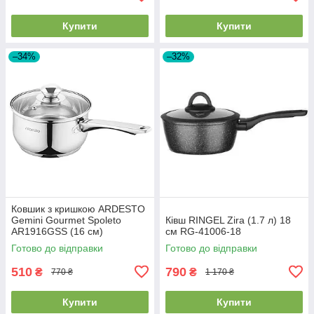
Купити
Купити
–34%
–32%
Ковшик з кришкою ARDESTO
Gemini Gourmet Spoleto
Ківш RINGEL Zira (1.7 л) 18
AR1916GSS (16 см)
см RG-41006-18
Готово до відправки
Готово до відправки
510
790
₴
₴
770 ₴
1 170 ₴
Купити
Купити