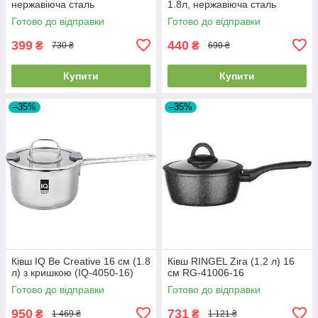
нержавіюча сталь
1.8л, нержавіюча сталь
(AR1912BS)
AR4318GB
Готово до відправки
Готово до відправки
399
440
₴
₴
730 ₴
690 ₴
Купити
Купити
–35%
–35%
Ківш IQ Be Creative 16 см (1.8
Ківш RINGEL Zira (1.2 л) 16
л) з кришкою (IQ-4050-16)
см RG-41006-16
Готово до відправки
Готово до відправки
950
731
₴
₴
1 469 ₴
1 121 ₴