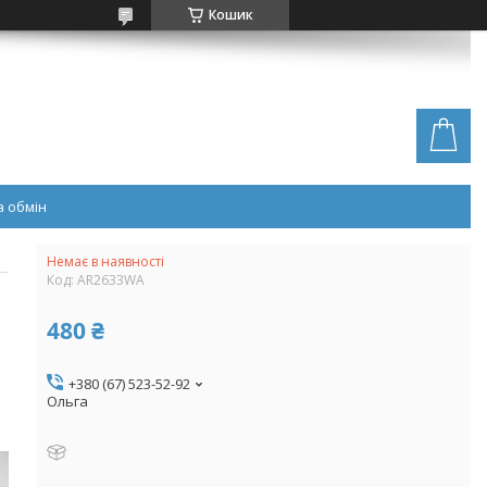
Кошик
 обмін
Немає в наявності
Код:
AR2633WA
480 ₴
+380 (67) 523-52-92
Ольга