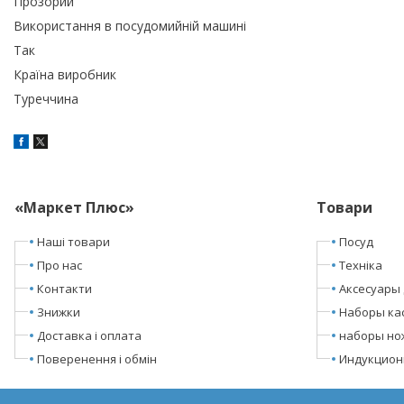
Прозорий
Використання в посудомийній машині
Так
Країна виробник
Туреччина
«Маркет Плюс»
Товари
Наші товари
Посуд
Про нас
Техніка
Контакти
Аксесуары 
Знижки
Наборы ка
Доставка і оплата
наборы но
Поверенення і обмін
Индукцион