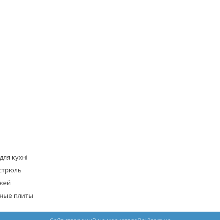
для кухні
стрюль
жей
ные плиты