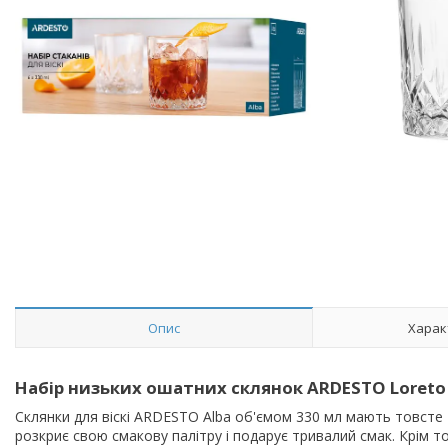
Опис
Харак
Набір низьких ошатних склянок ARDESTO Loreto 
Склянки для віскі ARDESTO Alba об'ємом 330 мл мають товсте та
розкриє свою смакову палітру і подарує тривалий смак. Крім т