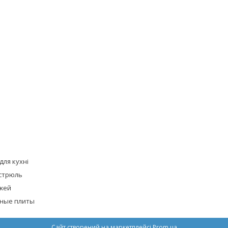
для кухні
стрюль
жей
ные плиты
Сайт створений на маркетплейсі
Prom.ua