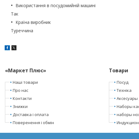
Використання в посудомийній машині
Так
Країна виробник
Туреччина
«Маркет Плюс»
Товари
Наші товари
Посуд
Про нас
Техніка
Контакти
Аксесуары 
Знижки
Наборы ка
Доставка і оплата
наборы но
Поверенення і обмін
Индукцион