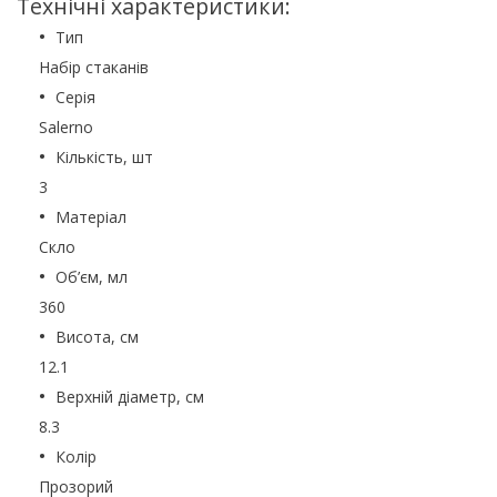
Технічні характеристики:
Тип
Набір стаканів
Серія
Salerno
Кількість, шт
3
Матеріал
Скло
Об’єм, мл
360
Висота, см
12.1
Верхній діаметр, см
8.3
Колір
Прозорий