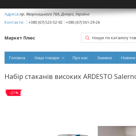
пр. Яворницького 76А, Дніпро, Україна
+380 (67) 523-52-92
+380 (67) 561-29-26
Маркет Плюс
Головна
Наші товари
Про нас
Знижки
Новинк
Набір стаканів високих ARDESTO Salerno
–21%