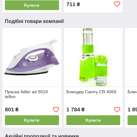
711
₴
Купити
Подібні товари компанії
Праска Adler ad 5019
Блендер Camry CR 4069
Блен
teflon
801
1 784
1 8
₴
₴
Купити
Купити
Акційні пропозиції та новинки