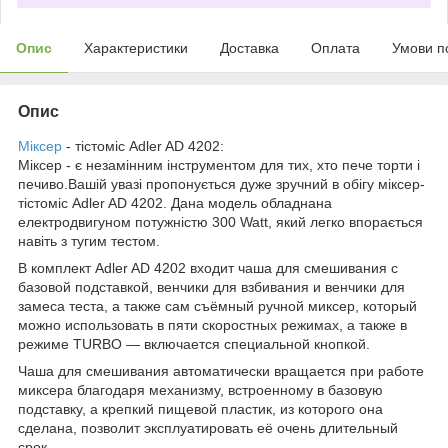
Опис
Характеристики
Доставка
Оплата
Умови п
Опис
Міксер
- тістоміс Adler AD 4202:
Міксер - є незамінним інструментом для тих, хто пече торти і
печиво.Вашій увазі пропонується дуже зручний в обігу міксер-
тістоміс Adler AD 4202. Дана модель обладнана
електродвигуном потужністю 300 Watt, який легко впорається
навіть з тугим тестом.
В комплект Adler AD 4202 входит чаша для смешивания с
базовой подставкой, венчики для взбивания и венчики для
замеса теста, а также сам съёмный ручной миксер, который
можно использовать в пяти скоростных режимах, а также в
режиме TURBO ― включается специальной кнопкой.
Чаша для смешивания автоматически вращается при работе
миксера благодаря механизму, встроенному в базовую
подставку, а крепкий пищевой пластик, из которого она
сделана, позволит эксплуатировать её очень длительный
срок.