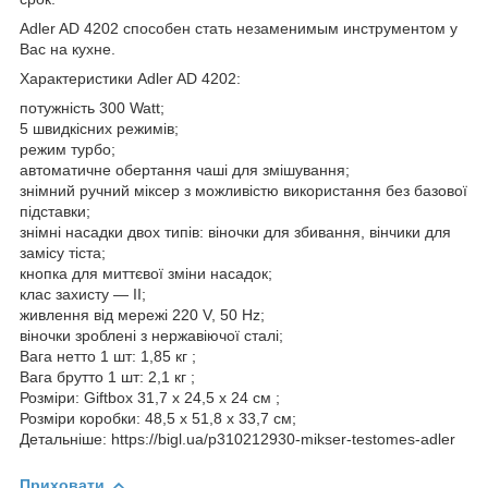
Adler AD 4202 способен стать незаменимым инструментом у
Вас на кухне.
Характеристики Adler AD 4202:
потужність 300 Watt;
5 швидкісних режимів;
режим турбо;
автоматичне обертання чаші для змішування;
знімний ручний міксер з можливістю використання без базової
підставки;
знімні насадки двох типів: віночки для збивання, вінчики для
замісу тіста;
кнопка для миттєвої зміни насадок;
клас захисту ― ΙΙ;
живлення від мережі 220 V, 50 Hz;
віночки зроблені з нержавіючої сталі;
Вага нетто 1 шт: 1,85 кг ;
Вага брутто 1 шт: 2,1 кг ;
Розміри: Giftbox 31,7 х 24,5 х 24 см ;
Розміри коробки: 48,5 х 51,8 х 33,7 см;
Детальніше: https://bigl.ua/p310212930-mikser-testomes-adler
Приховати