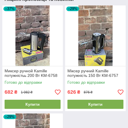
–37%
–29%
Миксер ручной Kamille
Міксер ручний Kamille
потужністьь 200 Вт KM-6758
потужність 150 Вт KM-6757
Готово до відправки
Готово до відправки
682
626
₴
₴
1 082 ₴
876 ₴
Купити
Купити
–29%