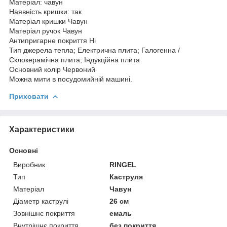
Матеріал: чавун
Наявність кришки: так
Матеріал кришки Чавун
Матеріал ручок Чавун
Антипригарне покриття Ні
Тип джерела тепла; Електрична плита; Галогенна /
Склокерамічна плита; Індукційна плита
Основний колір Червоний
Можна мити в посудомийній машині.
Приховати
Характеристики
Основні
Виробник
RINGEL
Тип
Каструля
Матеріал
Чавун
Діаметр каструлі
26 см
Зовнішнє покриття
емаль
Внутрішнє покриття
без покриття