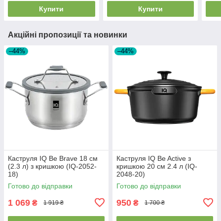
Купити
Купити
Акційні пропозиції та новинки
–44%
–44%
Каструля IQ Be Brave 18 см
Каструля IQ Be Active з
(2.3 л) з кришкою (IQ-2052-
кришкою 20 см 2.4 л (IQ-
18)
2048-20)
Готово до відправки
Готово до відправки
1 069
950
₴
₴
1 919 ₴
1 700 ₴