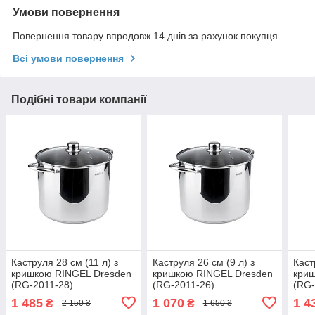
Умови повернення
Повернення товару впродовж 14 днів за рахунок покупця
Всі умови повернення
Подібні товари компанії
Каструля 28 см (11 л) з
Каструля 26 см (9 л) з
Каст
кришкою RINGEL Dresden
кришкою RINGEL Dresden
кри
(RG-2011-28)
(RG-2011-26)
(RG-
1 485
1 070
1 4
₴
₴
2 150 ₴
1 650 ₴