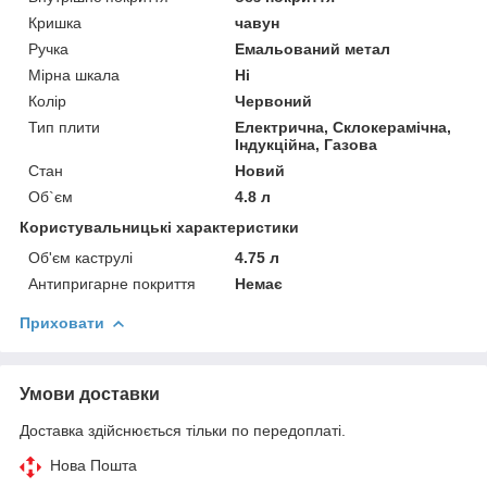
Кришка
чавун
Ручка
Емальований метал
Мірна шкала
Ні
Колір
Червоний
Тип плити
Електрична, Склокерамічна,
Індукційна, Газова
Стан
Новий
Об`єм
4.8 л
Користувальницькі характеристики
Об'єм каструлі
4.75 л
Антипригарне покриття
Немає
Приховати
Умови доставки
Доставка здійснюється тільки по передоплаті.
Нова Пошта