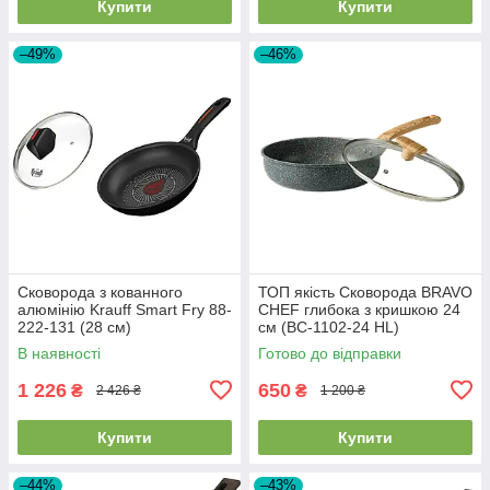
Купити
Купити
–49%
–46%
Сковорода з кованного
ТОП якість Сковорода BRAVO
алюмінію Krauff Smart Fry 88-
CHEF глибока з кришкою 24
222-131 (28 см)
см (BC-1102-24 HL)
В наявності
Готово до відправки
1 226
650
₴
₴
2 426 ₴
1 200 ₴
Купити
Купити
–44%
–43%