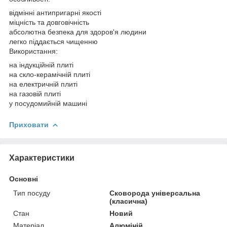
відмінні антипригарні якості
міцність та довговічність
абсолютна безпека для здоров'я людини
легко піддається чищенню
Використання:
на індукційній плиті
на скло-керамічній плиті
на електричній плиті
на газовій плиті
у посудомийній машині
Приховати
Характеристики
Основні
Тип посуду
Сковорода універсальна
(класична)
Стан
Новий
Матеріал
Алюміній