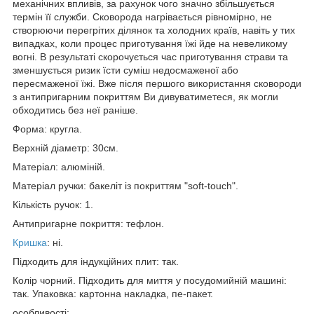
механічних впливів, за рахунок чого значно збільшується
термін її служби. Сковорода нагрівається рівномірно, не
створюючи перегрітих ділянок та холодних країв, навіть у тих
випадках, коли процес приготування їжі йде на невеликому
вогні. В результаті скорочується час приготування страви та
зменшується ризик їсти суміш недосмаженої або
пересмаженої їжі. Вже після першого використання сковороди
з антипригарним покриттям Ви дивуватиметеся, як могли
обходитись без неї раніше.
Форма: кругла.
Верхній діаметр: 30см.
Матеріал: алюміній.
Матеріал ручки: бакеліт із покриттям "soft-touch".
Кількість ручок: 1.
Антипригарне покриття: тефлон.
Кришка
: ні.
Підходить для індукційних плит: так.
Колір чорний. Підходить для миття у посудомийній машині:
так. Упаковка: картонна накладка, пе-пакет.
особливості: