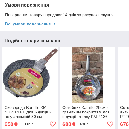
Умови повернення
Повернення товару впродовж 14 днів за рахунок покупця
Всі умови повернення
Подібні товари компанії
Сковорода Kamille KM-
Сотейник Kamille 28см з
Соте
4164 PTFE для індукції й
гранітним покриттям для
анти
газу алюміній 30 см
індукції та газу KM-4136
PTFE
інду
650
688
676
₴
₴
1 082 ₴
978 ₴