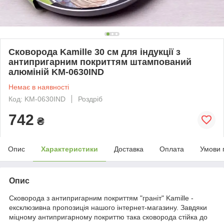
Сковорода Kamille 30 см для індукції з
антипригарним покриттям штампований
алюміній KM-0630IND
Немає в наявності
Код: KM-0630IND
Роздріб
742
₴
Опис
Характеристики
Доставка
Оплата
Умови 
Опис
Сковорода з антипригарним покриттям "граніт" Kamille -
ексклюзивна пропозиція нашого інтернет-магазину. Завдяки
міцному антипригарному покриттю така сковорода стійка до