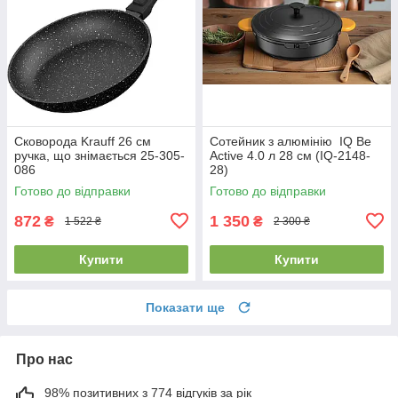
Сковорода Krauff 26 см
Сотейник з алюмінію IQ Be
ручка, що знімається 25-305-
Active 4.0 л 28 см (IQ-2148-
086
28)
Готово до відправки
Готово до відправки
872
1 350
₴
₴
1 522 ₴
2 300 ₴
Купити
Купити
Показати ще
Про нас
98% позитивних з 774 відгуків за рік