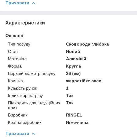
Приховати
Характеристики
Основні
Тип посуду
Сковорода глибока
Стан
Новий
Матеріал
Алюміній
Форма
Кругла
Верхній діаметр посуду
26 (см)
Кришка
жаростійке скло
Кількість ручок
1
Індикатор нагріву
Так
Підходить для індукційних
Так
плит
Виробник
RINGEL
Країна виробник
Німеччина
Приховати