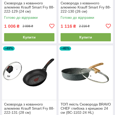
Сковорода з кованного
Сковорода з кованного
алюмінію Krauff Smart Fry 88-
алюмінію Krauff Smart Fry 88-
222-129 (24 см)
222-130 (26 см)
Готово до відправки
Готово до відправки
1 006
1 116
₴
₴
2 006 ₴
2 216 ₴
Купити
Купити
–49%
–46%
Сковорода з кованного
ТОП якість Сковорода BRAVO
алюмінію Krauff Smart Fry 88-
CHEF глибока з кришкою 24
222-131 (28 см)
см (BC-1102-24 HL)