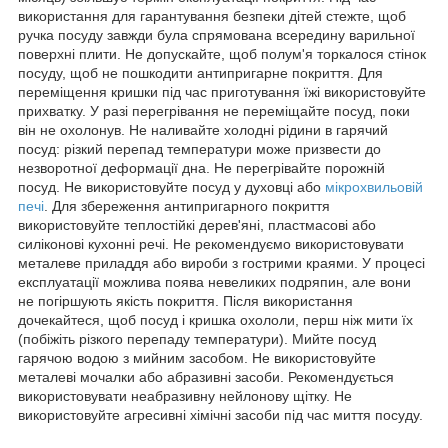
використання для гарантування безпеки дітей стежте, щоб
ручка посуду завжди була спрямована всередину варильної
поверхні плити. Не допускайте, щоб полум'я торкалося стінок
посуду, щоб не пошкодити антипригарне покриття. Для
переміщення кришки під час приготування їжі використовуйте
прихватку. У разі перегрівання не переміщайте посуд, поки
він не охолонув. Не наливайте холодні рідини в гарячий
посуд: різкий перепад температури може призвести до
незворотної деформації дна. Не перегрівайте порожній
посуд. Не використовуйте посуд у духовці або
мікрохвильовій
печі
. Для збереження антипригарного покриття
використовуйте теплостійкі дерев'яні, пластмасові або
силіконові кухонні речі. Не рекомендуємо використовувати
металеве приладдя або вироби з гострими краями. У процесі
експлуатації можлива поява невеликих подряпин, але вони
не погіршують якість покриття. Після використання
дочекайтеся, щоб посуд і кришка охололи, перш ніж мити їх
(побіжіть різкого перепаду температури). Мийте посуд
гарячою водою з мийним засобом. Не використовуйте
металеві мочалки або абразивні засоби. Рекомендується
використовувати неабразивну нейлонову щітку. Не
використовуйте агресивні хімічні засоби під час миття посуду.