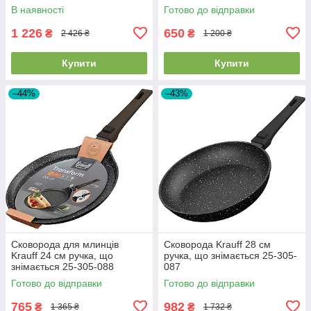
В наявності
Готово до відправки
1 226
650
₴
₴
2 426 ₴
1 200 ₴
Купити
Купити
–44%
–43%
Сковорода для млинців
Сковорода Krauff 28 см
Krauff 24 см ручка, що
ручка, що знімається 25-305-
знімається 25-305-088
087
Готово до відправки
Готово до відправки
765
982
₴
₴
1 365 ₴
1 732 ₴