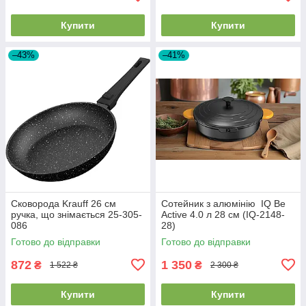
Купити
Купити
–43%
–41%
Сковорода Krauff 26 см
Сотейник з алюмінію IQ Be
ручка, що знімається 25-305-
Active 4.0 л 28 см (IQ-2148-
086
28)
Готово до відправки
Готово до відправки
872
1 350
₴
₴
1 522 ₴
2 300 ₴
Купити
Купити