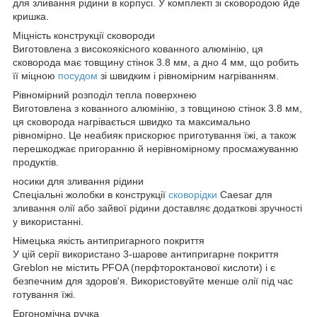
для зливання рідини в корпусі. У комплекті зі сковородою йде
кришка.
Міцність конструкції сковороди
Виготовлена з високоякісного кованного алюмінію, ця
сковорода має товщину стінок 3.8 мм, а дно 4 мм, що робить
її міцною
посудом
зі швидким і рівномірним нагріванням.
Рівномірний розподіл тепла поверхнею
Виготовлена з кованного алюмінію, з товщиною стінок 3.8 мм,
ця сковорода нагрівається швидко та максимально
рівномірно. Це неабияк прискорює приготування їжі, а також
перешкоджає пригоранню й нерівномірному просмажуванню
продуктів.
носики для зливання рідини
Спеціальні жолобки в конструкції
сковорідки
Caesar для
зливання олії або зайвої рідини доставляє додаткові зручності
у використанні.
Німецька якість антипригарного покриття
У цій серії використано 3-шарове антипригарне покриття
Greblon не містить PFOA (перфтороктанової кислоти) і є
безпечним для здоров'я. Використовуйте менше олії під час
готування їжі.
Ергономічна ручка