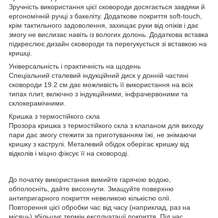
Зручність використання цієї сковороди досягається завдяки й
ергономічній ручці з бакеліту. Додаткове покриття soft-touch,
крім тактильного задоволення, захищає руки від опіків і дає
змогу не вислизає навіть із вологих долонь. Додаткова вставка
підкреслює дизайн сковороди та перегукується зі вставкою на
кришці.
Універсальність і практичність на щодень
Спеціальний сталевий індукційний диск у донній частині
сковороди 19.2 см дає можливість її використання на всіх
типах плит, включно з індукційними, інфрачервоними та
склокерамічними.
Кришка з термостійкого скла
Прозора кришка з термостійкого скла з клапаном для виходу
пари дає змогу стежити за приготуванням їжі, не знімаючи
кришку з каструлі. Металевий обідок оберігає кришку від
відколів і міцно фіксує її на сковороді.
До початку використання вимийте гарячою водою,
обполосніть, дайте висохнути. Змащуйте поверхню
антипригарного покриття невеликою кількістю олії.
Повторення цієї обробки час від часу (наприклад, раз на
місяць) збільшує термін експлуатації покриття. Під час