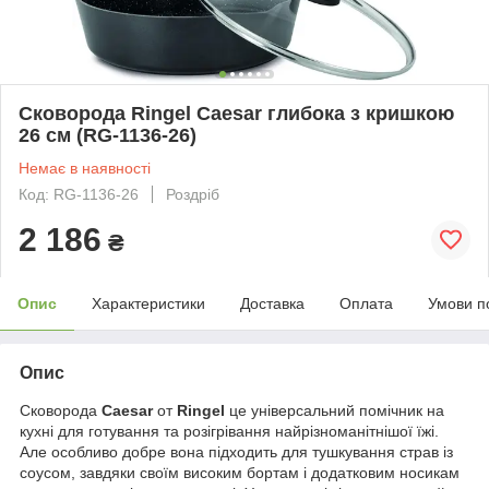
Сковорода Ringel Caesar глибока з кришкою
26 см (RG-1136-26)
Немає в наявності
Код: RG-1136-26
Роздріб
2 186
₴
Опис
Характеристики
Доставка
Оплата
Умови п
Опис
Сковорода
Caesar
от
Ringel
це універсальний помічник на
кухні для готування та розігрівання найрізноманітнішої їжі.
Але особливо добре вона підходить для тушкування страв із
соусом, завдяки своїм високим бортам і додатковим носикам