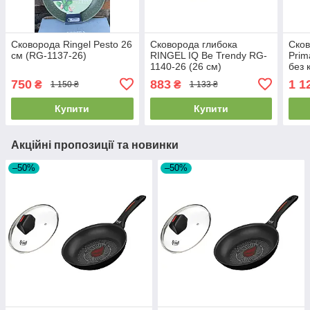
Сковорода Ringel Pesto 26
Сковорода глибока
Сков
см (RG-1137-26)
RINGEL IQ Be Trendy RG-
Prim
1140-26 (26 см)
без 
ci)
750
883
1 1
₴
₴
1 150 ₴
1 133 ₴
Купити
Купити
Акційні пропозиції та новинки
–50%
–50%