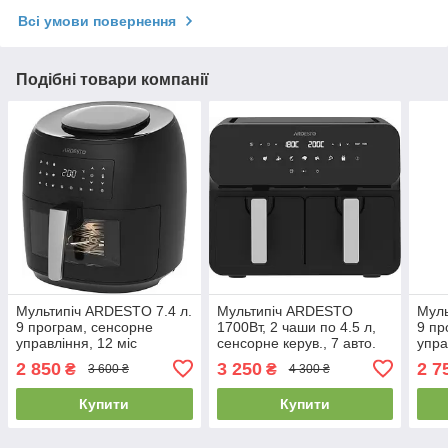
Всі умови повернення
Подібні товари компанії
Мультипіч ARDESTO 7.4 л.
Мультипіч ARDESTO
Муль
9 програм, сенсорне
1700Вт, 2 чаши по 4.5 л,
9 пр
управління, 12 міс
сенсорне керув., 7 авто.
упра
гарантія AF-H-E74LT
програм, пластик, чорний
гара
2 850
3 250
2 7
₴
₴
3 600 ₴
4 300 ₴
AF-H-EDB9L
Купити
Купити