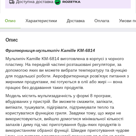
Доступна доставка
Опис
Характеристики
Доставка
Оплата
Умови п
Опис
Фритюрниця-мультипіч Kamille KM-6814
Мультипіч Kamille KM-6814 виготовлена в корпусі з чорного
пластику. На передній частині розташовані регулятори, за
допомогою яких ви можете вибрати температуру та функцію
для подальшої роботи. Аерофритюрниця розв'язує питання з
жирними продуктами, які готуються в олії або жирі — вона
працює без додавання таких продуктів.
Модель містить мультизадачність у формі 8 програм,
вбудованих у пристрій. Ви зможете смажити, запікати,
випікати, тушкувати, підігрівати, підтримувати тепло та
користуватися функцією гриля. Завдяки тому, що жири не
використовуються, вийшло домогтися мінімальної кількості
запахів і диму під час приготування будь-яких продуктів із
використанням обраної функції. Швидке приготування чудове
і тим, що витрата електроенергії зменшується в кілька разів.