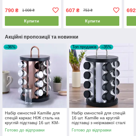
790
607
692
₴
₴
1 008 ₴
753 ₴
Купити
Купити
Акційні пропозиції та новинки
–36%
Топ продажів
–35%
Набір ємностей Kamille для
Набір ємностей для спецій
спецій каркас НІЖ сталь на
16 шт. Kamille на круглій
круглій підставці 16 шт. KM-
підставці з неіржавкої сталі
7041
(KM-7043)
Готово до відправки
Готово до відправки