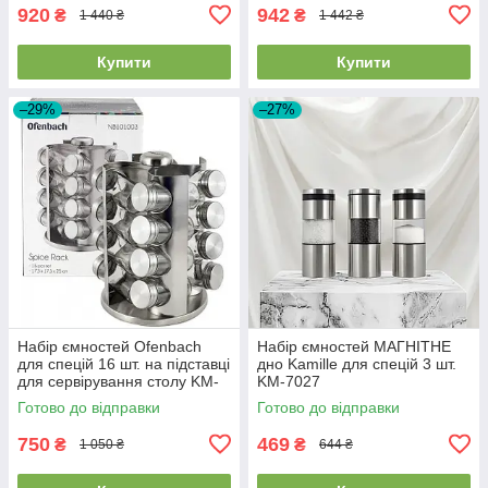
920
942
₴
₴
1 440 ₴
1 442 ₴
Купити
Купити
–29%
–27%
Набір ємностей Ofenbach
Набір ємностей МАГНІТНЕ
для спецій 16 шт. на підставці
дно Kamille для спецій 3 шт.
для сервірування столу KM-
KM-7027
101003
Готово до відправки
Готово до відправки
750
469
₴
₴
1 050 ₴
644 ₴