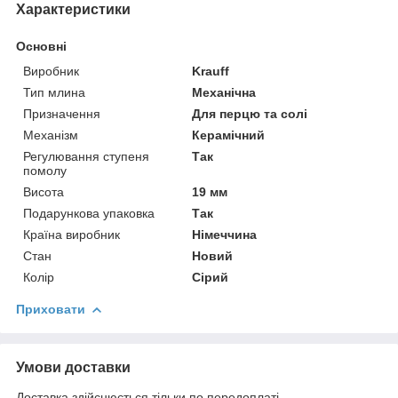
Характеристики
Основні
Виробник
Krauff
Тип млина
Механічна
Призначення
Для перцю та солі
Механізм
Керамічний
Регулювання ступеня
Так
помолу
Висота
19 мм
Подарункова упаковка
Так
Країна виробник
Німеччина
Стан
Новий
Колір
Сірий
Приховати
Умови доставки
Доставка здійснюється тільки по передоплаті.