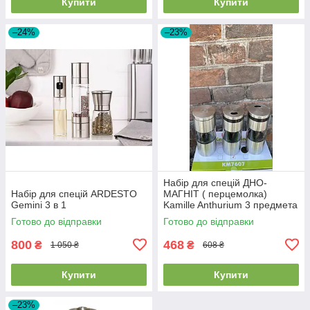
Купити
Купити
–24%
–23%
Набір для спецій ДНО-
Набір для спецій ARDESTO
МАГНІТ ( перцемолка)
Gemini 3 в 1
Kamille Anthurium 3 предмета
KM-7027
Готово до відправки
Готово до відправки
800
468
₴
₴
1 050 ₴
608 ₴
Купити
Купити
–23%