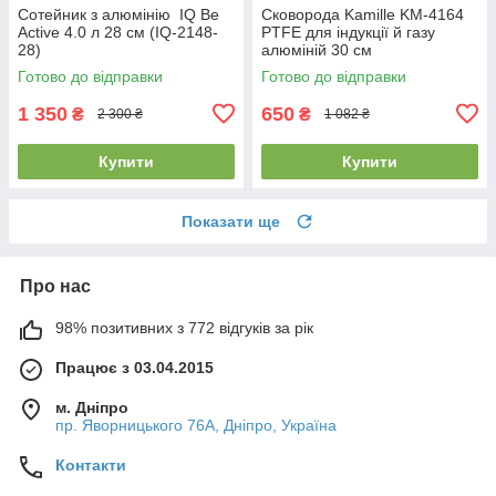
Сотейник з алюмінію IQ Be
Сковорода Kamille KM-4164
Active 4.0 л 28 см (IQ-2148-
PTFE для індукції й газу
28)
алюміній 30 см
Готово до відправки
Готово до відправки
1 350
650
₴
₴
2 300 ₴
1 082 ₴
Купити
Купити
Показати ще
Про нас
98% позитивних з 772 відгуків за рік
Працює з 03.04.2015
м. Дніпро
пр. Яворницького 76А, Дніпро, Україна
Контакти