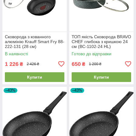
Сковорода з кованного
ТОП якість Сковорода BRAVO
алюмінію Krauff Smart Fry 88-
CHEF глибока з кришкою 24
222-131 (28 см)
см (BC-1102-24 HL)
В наявності
Готово до відправки
1 226
650
₴
₴
2 426 ₴
1 200 ₴
Купити
Купити
–43%
–43%