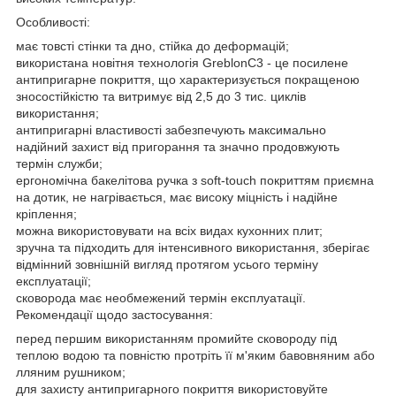
Особливості:
має товсті стінки та дно, стійка до деформацій;
використана новітня технологія GreblonC3 - це посилене
антипригарне покриття, що характеризується покращеною
зносостійкістю та витримує від 2,5 до 3 тис. циклів
використання;
антипригарні властивості забезпечують максимально
надійний захист від пригорання та значно продовжують
термін служби;
ергономічна бакелітова ручка з soft-touch покриттям приємна
на дотик, не нагрівається, має високу міцність і надійне
кріплення;
можна використовувати на всіх видах кухонних плит;
зручна та підходить для інтенсивного використання, зберігає
відмінний зовнішній вигляд протягом усього терміну
експлуатації;
сковорода має необмежений термін експлуатації.
Рекомендації щодо застосування:
перед першим використанням промийте сковороду під
теплою водою та повністю протріть її м'яким бавовняним або
лляним рушником;
для захисту антипригарного покриття використовуйте