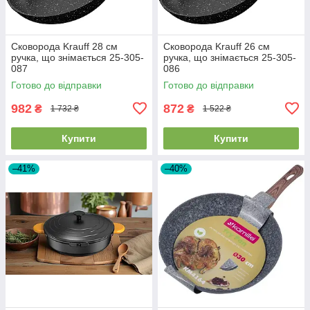
Сковорода Krauff 28 см
Сковорода Krauff 26 см
ручка, що знімається 25-305-
ручка, що знімається 25-305-
087
086
Готово до відправки
Готово до відправки
982
872
₴
₴
1 732 ₴
1 522 ₴
Купити
Купити
–41%
–40%