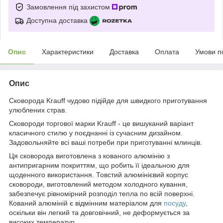
Замовлення під захистом
Доступна доставка
Опис
Характеристики
Доставка
Оплата
Умови п
Опис
Сковорода Krauff чудово підійде для швидкого приготування
улюблених страв.
Сковороди торгової марки Krauff - це вишуканий варіант
класичного стилю у поєднанні із сучасним дизайном.
Задовольняйте всі ваші потреби при приготуванні млинців.
Ця сковорода виготовлена з кованого алюмінію з
антипригарним покриттям, що робить її ідеальною для
щоденного використання. Товстий алюмінієвий корпус
сковороди, виготовлений методом холодного кування,
забезпечує рівномірний розподіл тепла по всій поверхні.
Кований алюміній є відмінним матеріалом для
посуду
,
оскільки він легкий та довговічний, не деформується за
високих температур.