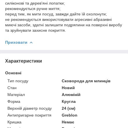
силіконові та дерев'яні лопатки;
рекомендується ручне миття;
перед тим, як мити посуд, завжди дайте їй охолонути;
не рекомендується використовувати агресивні абразивні
миючі засоби, здатні залишити подряпини на поверхні виробу
та зруйнувати захисне покриття.
Приховати
Характеристики
Основні
Тип посуду
Сковорода для млинців
Стан
Новий
Матеріал
Алюміній
Форма
Кругла
Верхній діаметр посуду
24 (см)
Антипригарне покриття
Greblon
Кришка
Немає