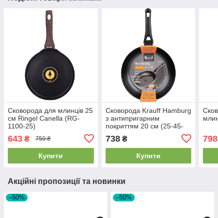
Сковорода для млинців 25
Сковорода Krauff Hamburg
Сков
см Ringel Canella (RG-
з антипригарним
млин
1100-25)
покриттям 20 см (25-45-
088)
643
738
798
₴
₴
750 ₴
Купити
Купити
Акційні пропозиції та новинки
–50%
–50%