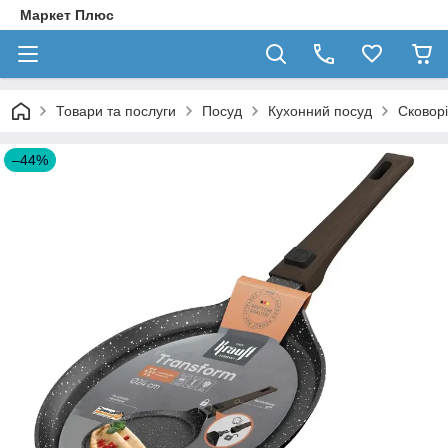
Маркет Плюс
Товари та послуги
Посуд
Кухонний посуд
Сковор
–44%