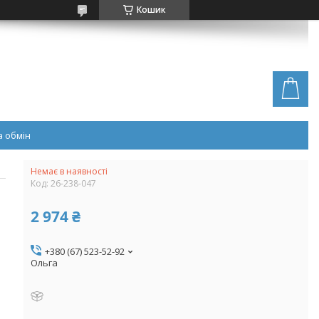
Кошик
 обмін
Немає в наявності
Код:
26-238-047
2 974 ₴
+380 (67) 523-52-92
Ольга