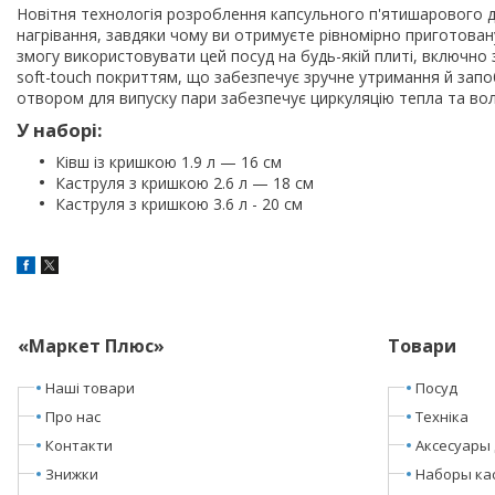
Новітня технологія розроблення капсульного п'ятишарового д
нагрівання, завдяки чому ви отримуєте рівномірно приготовану с
змогу використовувати цей посуд на будь-якій плиті, включно
soft-touch покриттям, що забезпечує зручне утримання й запо
отвором для випуску пари забезпечує циркуляцію тепла та вол
У наборі:
Ківш із кришкою 1.9 л — 16 см
Каструля з кришкою 2.6 л — 18 см
Каструля з кришкою 3.6 л - 20 см
«Маркет Плюс»
Товари
Наші товари
Посуд
Про нас
Техніка
Контакти
Аксесуары 
Знижки
Наборы ка