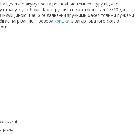
на ідеально акумулює та розподіляє температуру під час
траву з усіх боків. Конструкція з неіржавкої сталі 18/10 дає
 з індукційною. Набір обладнаний зручними бакелітовими ручками
бігає нагріванню. Прозора
кришка
із загартованого скла з
оги.
для кухні
стрюль