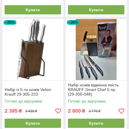
Купити
Купити
–30%
–26%
Набір ножів відмінна якість
Набір із 5-ти ножів Velion
KRAUFF Smart Сhef 5 пр.
Krauff 29-305-233
(29-305-048)
Готово до відправки
Готово до відправки
2 395
2 800
₴
₴
3 420 ₴
3 770 ₴
Купити
Купити