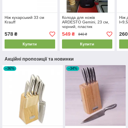
Ніж кухарський 33 см
Колода для ножів
Ніж 
Krauff
ARDESTO Gemini, 23 см,
l=9,
чорний, пластик
AR2123PH
578
549
260
₴
₴
840 ₴
Купити
Купити
Акційні пропозиції та новинки
–36%
–34%