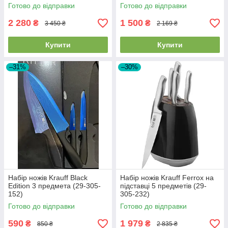
Готово до відправки
Готово до відправки
2 280
1 500
₴
₴
3 450 ₴
2 169 ₴
Купити
Купити
–31%
–30%
Набір ножів Krauff Black
Набір ножів Krauff Ferrox на
Edition 3 предмета (29-305-
підставці 5 предметів (29-
152)
305-232)
Готово до відправки
Готово до відправки
590
1 979
₴
₴
850 ₴
2 835 ₴