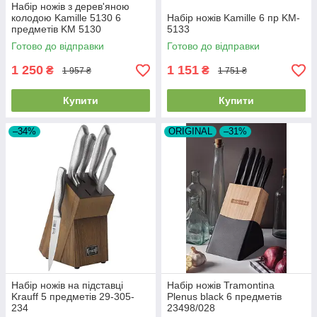
Набір ножів з дерев'яною
колодою Kamille 5130 6
Набір ножів Kamille 6 пр KM-
предметів KM 5130
5133
Готово до відправки
Готово до відправки
1 250
1 151
₴
₴
1 957 ₴
1 751 ₴
Купити
Купити
–34%
ORIGINAL
–31%
Набір ножів на підставці
Набір ножів Tramontina
Krauff 5 предметів 29-305-
Plenus black 6 предметів
234
23498/028