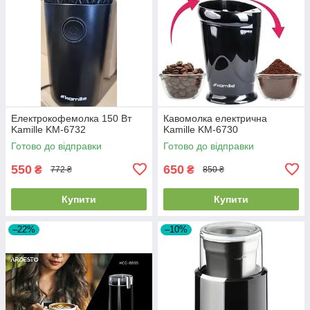
Електрокофемолка 150 Вт
Кавомолка електрична
Kamille KM-6732
Kamille KM-6730
Готово до відправки
Готово до відправки
550
650
₴
₴
772 ₴
850 ₴
Купити
Купити
–22%
–10%