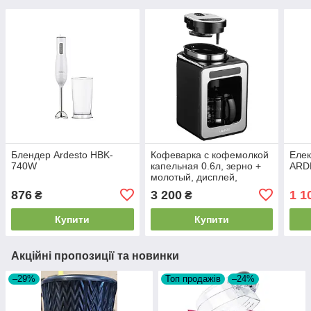
Блендер Ardesto HBK-
Кофеварка с кофемолкой
Елек
740W
капельная 0.6л, зерно +
ARD
молотый, дисплей,
ARDESTO FCM-DG064
876
3 200
1 1
₴
₴
Купити
Купити
Акційні пропозиції та новинки
–29%
Топ продажів
–24%