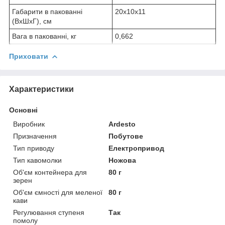
Габарити в пакованні
20x10x11
(ВхШхГ), см
Вага в пакованні, кг
0,662
Приховати
Характеристики
Основні
Виробник
Ardesto
Призначення
Побутове
Тип приводу
Електропривод
Тип кавомолки
Ножова
Об'єм контейнера для
80 г
зерен
Об'єм ємності для меленої
80 г
кави
Регулювання ступеня
Так
помолу