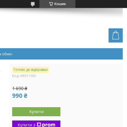
Кошик
 обмін
Готово до відправки
Код:
AR3110SS
1 690 ₴
990 ₴
Купити
Купити з