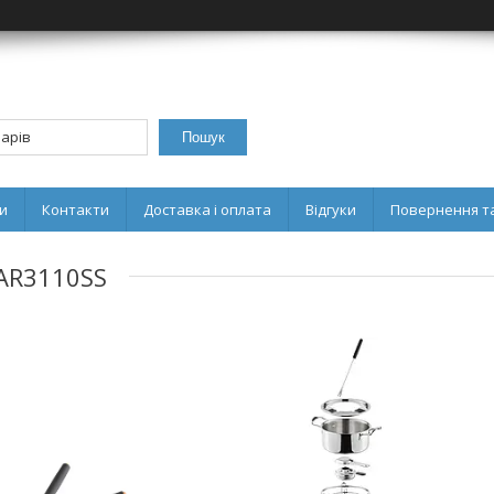
Пошук
и
Контакти
Доставка і оплата
Відгуки
Повернення та
 AR3110SS