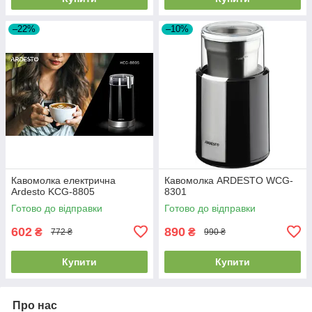
–22%
–10%
Кавомолка електрична
Кавомолка ARDESTO WCG-
Ardesto KCG-8805
8301
Готово до відправки
Готово до відправки
602
890
₴
₴
772 ₴
990 ₴
Купити
Купити
Про нас