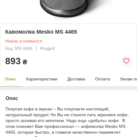
Кавомолка Mesko MS 4465
Немає в наявності
Код: MS 4465
Роздріб
893
₴
Опис
Характеристики
Доставка
Оплата
Умови п
Опис
Покупая кофе в зернах – Вы покупаете настоящий,
натуральный продукт. Но Вы не станете пить зерновое кофе,
просто заливая его кипятком. Надо еще «добыть» кофе. В
этом поможет Вам профессионал ― кофемолка Mesko MS
4465, которая быстро, а главное качественно перемелет