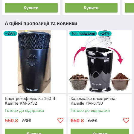
Купити
Купити
Акційні пропозиції та новинки
–29%
Топ продажів
–24%
Електрокофемолка 150 Вт
Кавомолка електрична
Kamille KM-6732
Kamille KM-6730
Готово до відправки
Готово до відправки
550
650
₴
₴
772 ₴
850 ₴
Купити
Купити