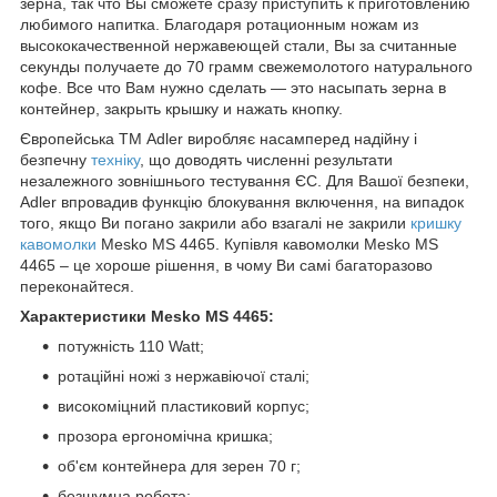
зерна, так что Вы сможете сразу приступить к приготовлению
любимого напитка. Благодаря ротационным ножам из
высококачественной нержавеющей стали, Вы за считанные
секунды получаете до 70 грамм свежемолотого натурального
кофе. Все что Вам нужно сделать ― это насыпать зерна в
контейнер, закрыть крышку и нажать кнопку.
Європейська ТМ Adler виробляє насамперед надійну і
безпечну
техніку
, що доводять численні результати
незалежного зовнішнього тестування ЄС. Для Вашої безпеки,
Adler впровадив функцію блокування включення, на випадок
того, якщо Ви погано закрили або взагалі не закрили
кришку
кавомолки
Mesko MS 4465. Купівля кавомолки Mesko MS
4465 – це хороше рішення, в чому Ви самі багаторазово
переконайтеся.
Характеристики Mesko MS 4465:
потужність 110 Watt;
ротаційні ножі з нержавіючої сталі;
високоміцний пластиковий корпус;
прозора ергономічна кришка;
об'єм контейнера для зерен 70 г;
безшумна робота;