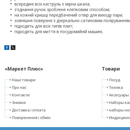
всередині всіх каструль є мірна шкала;
з'єднання ручок зроблене клепковим способом;
на кожній кришці передбачений отвір для виходу пари;
зовнішня поверхня з дзеркально-сатиновим полірування
підходять для всіх типів плит;
підходять для миття в посудомийній машині.
«Маркет Плюс»
Товари
Наші товари
Посуд
Про нас
Техніка
Контакти
Аксесуары 
Знижки
Наборы ка
Доставка і оплата
наборы но
Поверенення і обмін
Индукцион