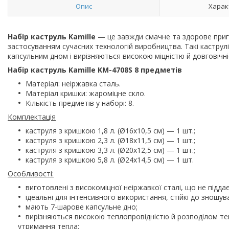
Опис
Харак
Набір каструль Kamille
— це завжди смачне та здорове приготу
застосуванням сучасних технологій виробництва. Такі каструл
капсульним дном і вирізняються високою міцністю й довговічні
Набір каструль Kamille KM-4708S 8 предметів
Матеріал: неіржавка сталь.
Матеріал кришки: жароміцне скло.
Кількість предметів у наборі: 8.
Комплектація
каструля з кришкою 1,8 л. (Ø16х10,5 см) — 1 шт.;
каструля з кришкою 2,3 л. (Ø18х11,5 см) — 1 шт.;
каструля з кришкою 3,3 л. (Ø20х12,5 см) — 1 шт.;
каструля з кришкою 5,8 л. (Ø24х14,5 см) — 1 шт.
Особливості:
виготовлені з високоміцної неіржавкої сталі, що не підда
ідеальні для інтенсивного використання, стійкі до зношув
мають 7-шарове капсульне дно;
вирізняються високою теплопровідністю й розподілом те
утримання тепла;