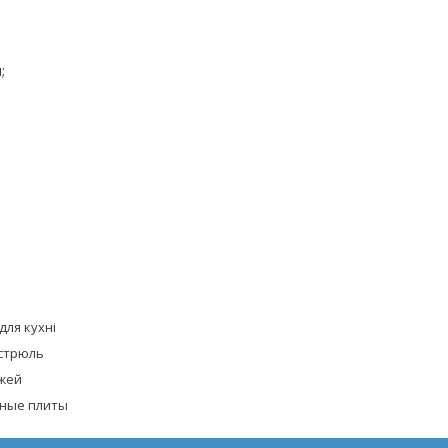
м;
для кухні
стрюль
жей
ные плиты