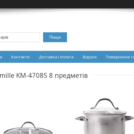
Пошук
и
Контакти
Доставка і оплата
Відгуки
Повернення та
amille KM-4708S 8 предметів