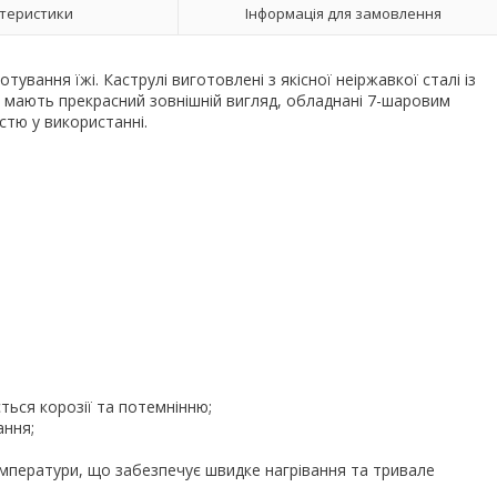
теристики
Інформація для замовлення
вання їжі. Каструлі виготовлені з якісної неіржавкої сталі із
і мають прекрасний зовнішній вигляд, обладнані 7-шаровим
стю у використанні.
ється корозії та потемнінню;
ання;
мператури, що забезпечує швидке нагрівання та тривале