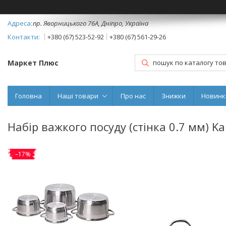
пр. Яворницького 76А, Дніпро, Україна
+380 (67) 523-52-92
+380 (67) 561-29-26
Маркет Плюс
Головна
Наші товари
Про нас
Знижки
Новинк
Набір важкого посуду (стінка 0.7 мм) K
–17%