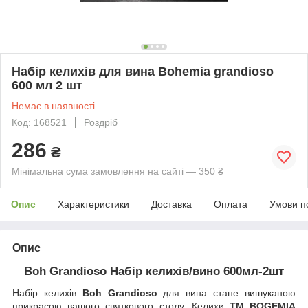
Набір келихів для вина Bohemia grandioso
600 мл 2 шт
Немає в наявності
Код: 168521
Роздріб
286
₴
Мінімальна сума замовлення на сайті — 350 ₴
Опис
Характеристики
Доставка
Оплата
Умови п
Опис
Boh Grandioso Набір келихів/вино 600мл-2шт
Набір келихів
Boh Grandioso
для вина стане вишуканою
прикрасою вашого святкового столу. Келихи
ТМ BOGEMIA