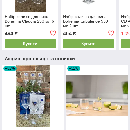
Набір келихів для вина
Набір келихів для вина
Набі
Bohemia Claudia 230 мл 6
Bohemia turbulence 550
CD'A
шт
мл 2 шт
мл x
494
464
1 2
₴
₴
Купити
Купити
Акційні пропозиції та новинки
–32%
–32%