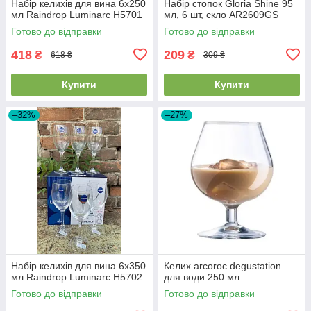
Набір келихів для вина 6х250
Набір стопок Gloria Shine 95
мл Raindrop Luminarc H5701
мл, 6 шт, скло AR2609GS
Готово до відправки
Готово до відправки
418
209
₴
₴
618 ₴
309 ₴
Купити
Купити
–32%
–27%
Набір келихів для вина 6х350
Келих arcoroc degustation
мл Raindrop Luminarc H5702
для води 250 мл
Готово до відправки
Готово до відправки