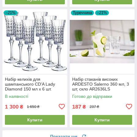
–21%
Туреччина
–21%
Набір келихів для
Набір стаканів високих
шампанського CD'A Lady
ARDESTO Salerno 360 мл, 3
Diamond 150 мл x 6 шт.
шт, скло AR2636LS
(L9742)
В наявності
Готово до відправки
1 300
187
₴
₴
1 650 ₴
237 ₴
Купити
Купити
Показати ще