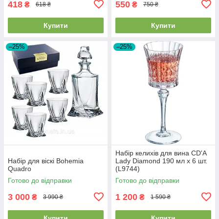
418
550
₴
₴
618 ₴
750 ₴
Купити
Купити
–25%
–25%
Набір келихів для вина CD'A
Набір для віскі Bohemia
Lady Diamond 190 мл x 6 шт.
Quadro
(L9744)
Готово до відправки
Готово до відправки
3 000
1 200
₴
₴
3 990 ₴
1 590 ₴
Купити
Купити