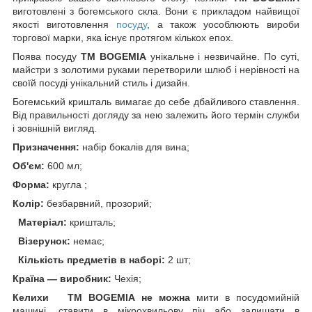
виготовлені з богемського скла. Вони є прикладом найвищої
якості виготовлення
посуду
, а також уособлюють вироби
торгової марки, яка існує протягом кількох епох.
Поява посуду
ТМ BOGEMIA
унікальне і незвичайне. По суті,
майстри з золотими руками перетворили шлюб і нерівності на
своїй посуді унікальний стиль і дизайн.
Богемський кришталь вимагає до себе дбайливого ставлення.
Від правильності догляду за нею залежить його термін служби
і зовнішній вигляд.
Призначення:
набір бокалів для вина;
Об'єм:
600 мл;
Форма:
кругла ;
Колір:
безбарвний, прозорий;
Матеріал:
кришталь;
Візерунок:
немає;
Кількість предметів в наборі:
2 шт;
Країна ― виробник:
Чехія;
Келихи
ТМ BOGEMIA не можна
мити в посудомийній
машині, ставити в мікрохвильову піч або залишати в