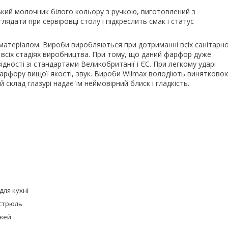
ький молочник білого кольору з ручкою, виготовлений з
лядати при сервіровці столу і підкреслить смак і статус
матеріалом. Вироби виробляються при дотриманні всіх санітарно
а всіх стадіях виробництва. При тому, що даний фарфор дуже
ідності зі стандартами Великобританії і ЄС. При легкому ударі
арфору вищої якості, звук. Вироби Wilmax володіють винятково
й склад глазурі надає їм неймовірний блиск і гладкість.
для кухні
стрюль
жей