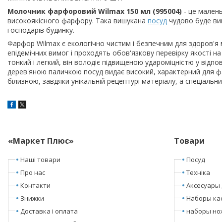
Молочник фарфоровий Wilmax 150 мл (995004)
- це мален
високоякісного фарфору. Така вишукана
посуд
чудово буде виг
господарів будинку.
Фарфор Wilmax є екологічно чистим і безпечним для здоров'я 
епідемічних вимог і проходять обов'язкову перевірку якості н
тонкий і легкий, він володіє підвищеною удароміцністю у відпов
дерев'яною паличкою посуд видає високий, характерний для ф
білизною, завдяки унікальній рецептурі матеріалу, а спеціальни
«Маркет Плюс»
Товари
Наші товари
Посуд
Про нас
Техніка
Контакти
Аксесуары 
Знижки
Наборы ка
Доставка і оплата
наборы но