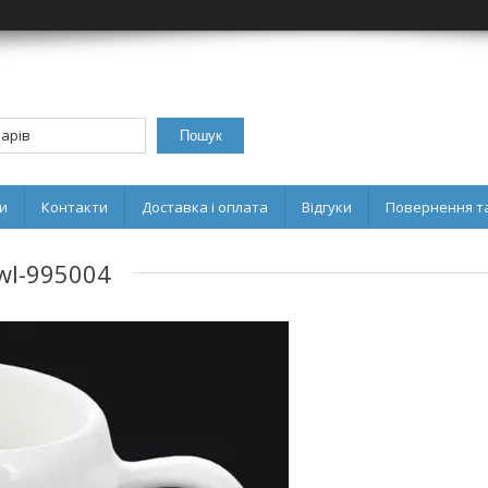
Пошук
и
Контакти
Доставка і оплата
Відгуки
Повернення та
wl-995004