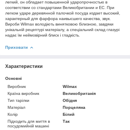
легкий, он обладает повышенной ударопрочностью в
соответствии со стандартами Великобритании и ЕС. При
легком ударе деревянной палочкой посуда издает высокий,
характерный для фарфора наивысшего качества, звук.
Вироби Wilmax володіють винятковою білизною, завдяки
унікальній рецептурі матеріалу, а спеціальний склад глазурі
надає їм неймовірний блиск і гладкість.
Приховати
Характеристики
Основні
Виробник
Wilmax
Країна виробник
Великобританія
Тип тарілки
Обідня
Матеріал
Порцеляна
Колір
Білий
Підходить для миття в
Так
посудомийній машині