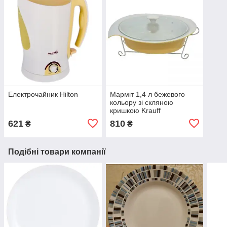
Електрочайник Hilton
Марміт 1,4 л бежевого
кольору зі скляною
кришкою Krauff
621
810
₴
₴
Подібні товари компанії