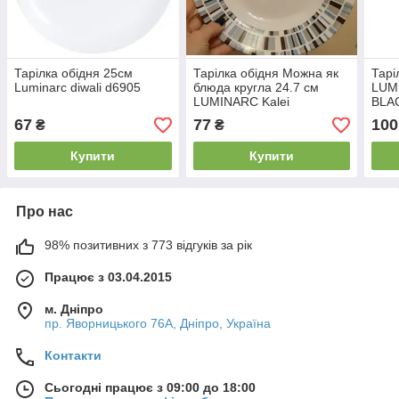
Тарілка обідня 25см
Тарілка обідня Можна як
Тарі
Luminarc diwali d6905
блюда кругла 24.7 см
LUM
LUMINARC Kalei
BLA
67
77
100
₴
₴
Купити
Купити
Про нас
98% позитивних з 773 відгуків за рік
Працює з 03.04.2015
м. Дніпро
пр. Яворницького 76А, Дніпро, Україна
Контакти
Сьогодні працює з 09:00 до 18:00