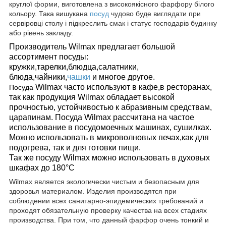
круглої форми, виготовлена з високоякісного фарфору білого
кольору. Така вишукана
посуд
чудово буде виглядати при
сервіровці столу і підкреслить смак і статус господарів будинку
або рівень закладу.
Производитель Wilmax предлагает большой
ассортимент посуды:
кружки,тарелки,блюдца,салатники,
блюда,чайники,
чашки
и многое другое.
Wilmax часто используют в кафе,в ресторанах,
Посуда
так как продукция Wilmax обладает высокой
прочностью, устойчивостью к абразивным средствам,
царапинам.
Посуда Wilmax рассчитана на частое
использование в посудомоечных машинах, сушилках.
Можно использовать в микроволновых печах,как для
подогрева, так и для готовки пищи.
Так же посуду Wilmax можно использовать в духовых
шкафах до 180°С
Wilmax является экологически чистым и безопасным для
здоровья материалом. Изделия производятся при
соблюдении всех санитарно-эпидемических требований и
проходят обязательную проверку качества на всех стадиях
производства. При том, что данный фарфор очень тонкий и