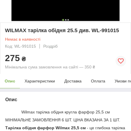
WILMAX тарілка обідня 25.5 див. WL-991015
Немає в наявності
Код: WL-991015
Роздріб
275
₴
Мінімальна сума замовлення на сайті — 350 ₴
Опис
Характеристики
Доставка
Оплата
Умови п
Опис
Wilmax тарілка обідня кругла фарфор 25,5 см
МІНІМАЛЬНЕ ЗАМОВЛЕННЯ 6 ШТ. ЦІНА ВКАЗАНА ЗА 1 ШТ.
Тарілка обідня фарфор Wilmax 25,5 см
- це глибока тарілка