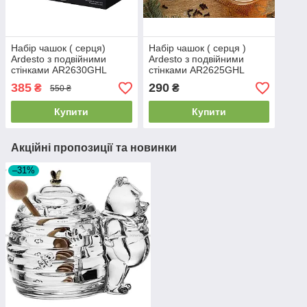
Набір чашок ( серця)
Набір чашок ( серця )
Ardesto з подвійними
Ardesto з подвійними
стінками AR2630GHL
стінками AR2625GHL
385
290
₴
₴
550 ₴
Купити
Купити
Акційні пропозиції та новинки
–31%