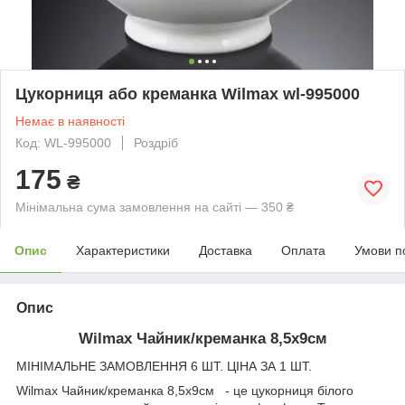
Цукорниця або креманка Wilmax wl-995000
Немає в наявності
Код: WL-995000
Роздріб
175
₴
Мінімальна сума замовлення на сайті — 350 ₴
Опис
Характеристики
Доставка
Оплата
Умови п
Опис
Wilmax Чайник/креманка 8,5х9см
МІНІМАЛЬНЕ ЗАМОВЛЕННЯ 6 ШТ. ЦІНА ЗА 1 ШТ.
Wilmax Чайник/креманка 8,5х9см
- це цукорниця білого