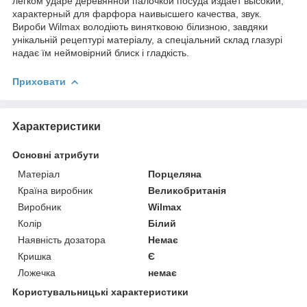
легком ударе деревянной палочкой посуда издает высокий,
характерный для фарфора наивысшего качества, звук.
Вироби Wilmax володіють винятковою білизною, завдяки
унікальній рецептурі матеріалу, а спеціальний склад глазурі
надає їм неймовірний блиск і гладкість.
Приховати
Характеристики
Основні атрибути
Матеріал
Порцеляна
Країна виробник
Великобританія
Виробник
Wilmax
Колір
Білий
Наявність дозатора
Немає
Кришка
Є
Ложечка
немає
Користувальницькі характеристики