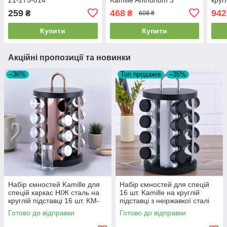
предмета KM-7027
неір
259
468
942
₴
₴
608 ₴
7043
Купити
Купити
Акційні пропозиції та новинки
–36%
Топ продажів
–35%
Набір ємностей Kamille для
Набір ємностей для спецій
спецій каркас НІЖ сталь на
16 шт. Kamille на круглій
круглій підставці 16 шт. KM-
підставці з неіржавкої сталі
7041
(KM-7043)
Готово до відправки
Готово до відправки