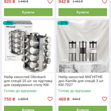
920
942
₴
₴
1 440 ₴
1 442 ₴
Купити
Купити
–29%
–27%
Набір ємностей Ofenbach
Набір ємностей МАГНІТНЕ
для спецій 16 шт. на підставці
дно Kamille для спецій 3 шт.
для сервірування столу KM-
KM-7027
101003
Готово до відправки
Готово до відправки
750
469
₴
₴
1 050 ₴
644 ₴
Купити
Купити