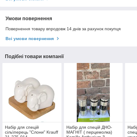
Умови повернення
Повернення товару впродовж 14 днів за рахунок покупця
Всі умови повернення
Подібні товари компанії
Набір для спецій
Набір для спецій ДНО-
Набі
сіль\перець "Слони" Krauff
МАГНІТ ( перцемолка)
спец
21-275-014
Kamille Anthurium 3
круг