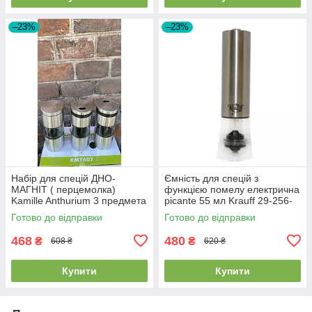
–23%
–23%
Набір для спецій ДНО-
Ємність для спецій з
МАГНІТ ( перцемолка)
функцією помелу електрична
Kamille Anthurium 3 предмета
picante 55 мл Krauff 29-256-
KM-7027
001
Готово до відправки
Готово до відправки
468
480
₴
₴
608 ₴
620 ₴
Купити
Купити