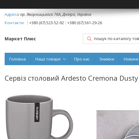
пр. Яворницького 76А, Дніпро, Україна
+380 (67) 523-52-92
+380 (67) 561-29-26
Маркет Плюс
Головна
Наші товари
Про нас
Знижки
Новинк
Сервіз столовий Ardesto Cremona Dusty