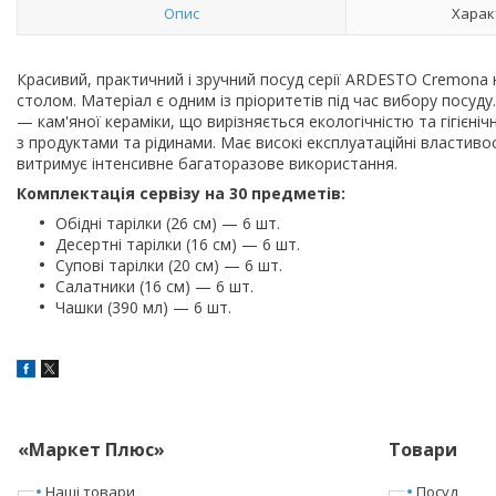
Опис
Харак
Красивий, практичний і зручний посуд серії ARDESTO Cremona
столом. Матеріал є одним із пріоритетів під час вибору посу
— кам'яної кераміки, що вирізняється екологічністю та гігієніч
з продуктами та рідинами. Має високі експлуатаційні властивос
витримує інтенсивне багаторазове використання.
Комплектація сервізу на 30 предметів:
Обідні тарілки (26 см) — 6 шт.
Десертні тарілки (16 см) — 6 шт.
Супові тарілки (20 см) — 6 шт.
Салатники (16 см) — 6 шт.
Чашки (390 мл) — 6 шт.
«Маркет Плюс»
Товари
Наші товари
Посуд