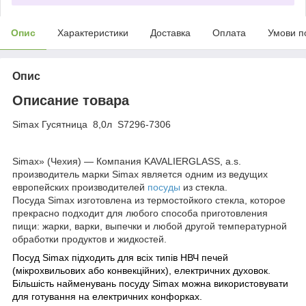
Опис
Характеристики
Доставка
Оплата
Умови п
Опис
Описание товара
Simax Гусятница 8,0л S7296-7306
Simax» (Чехия)
— Компания KAVALIERGLASS, a.s.
производитель марки Simax является одним из ведущих
европейских производителей
посуды
из стекла.
Посуда Simax
изготовлена из термостойкого стекла, которое
прекрасно подходит для любого способа приготовления
пищи: жарки, варки, выпечки и любой другой температурной
обработки продуктов и жидкостей.
Посуд Simax
підходить для всіх типів НВЧ печей
(мікрохвильових або конвекційних), електричних духовок.
Більшість найменувань посуду Simax можна використовувати
для готування на електричних конфорках.