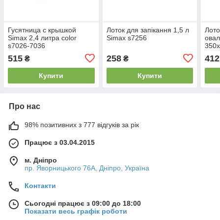
Гусятница с крышкой
Лоток для запікання 1,5 л
Лото
Simax 2,4 литра color
Simax s7256
овал
s7026-7036
350х
s71
515
258
412
₴
₴
Купити
Купити
Про нас
98% позитивних з 777 відгуків за рік
Працює з 03.04.2015
м. Дніпро
пр. Яворницького 76А, Дніпро, Україна
Контакти
Сьогодні працює з 09:00 до 18:00
Показати весь графік роботи