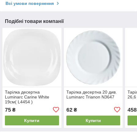
Всі умови повернення
Подібні товари компанії
Тарілка десертна
Тарілка десертна 20 див.
Тарі
Luminarc Carine White
Luminarc Trianon N3647
26,6
19см( L4454 )
75
62
458
₴
₴
Купити
Купити