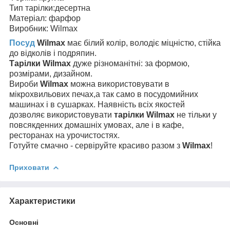
Тип тарілки:десертна
Матеріал: фарфор
Виробник: Wilmax
Посуд
Wilmax
має білий колір, володіє міцністю, стійка
до відколів і подряпин.
Тарілки Wilmax
дуже різноманітні: за формою,
розмірами, дизайном.
Вироби
Wilmax
можна використовувати в
мікрохвильових печах,а так само в посудомийних
машинах і в сушарках. Наявність всіх якостей
дозволяє використовувати
тарілки Wilmax
не тільки у
повсякденних домашніх умовах, але і в кафе,
ресторанах на урочистостях.
Готуйте смачно - сервіруйте красиво разом з
Wilmax
!
Приховати
Характеристики
Основні