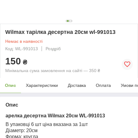
Wilmax тарілка десертна 20см wl-991013
Немає в наявності
Код: WL-991013
Роздріб
150
₴
Мінімальна сума замовлення на сайті — 350 ₴
Опис
Характеристики
Доставка
Оплата
Умови п
Опис
арелка десертна
Wilmax
20см WL-991013
В упаковці 6 шт ціна вказана за 1шт
Діаметр: 20см
Форма: кругла