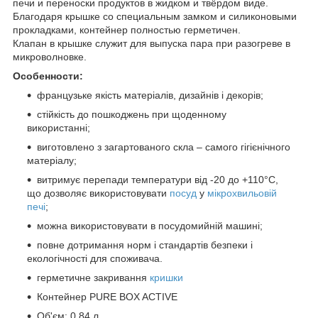
печи и переноски продуктов в жидком и твёрдом виде.
Благодаря крышке со специальным замком и силиконовыми
прокладками, контейнер полностью герметичен.
Клапан в крышке служит для выпуска пара при разогреве в
микроволновке.
Особенности:
французьке якість матеріалів, дизайнів і декорів;
стійкість до пошкоджень при щоденному
використанні;
виготовлено з загартованого скла – самого гігієнічного
матеріалу;
витримує перепади температури від -20 до +110°С,
що дозволяє використовувати
посуд
у
мікрохвильовій
печі
;
можна використовувати в посудомийній машині;
повне дотримання норм і стандартів безпеки і
екологічності для споживача.
герметичне закривання
кришки
Контейнер PURE BOX ACTIVE
Об'єм: 0.84 л