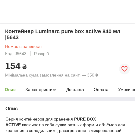
Контейнер Luminarc pure box active 840 мл
j5643
Немає в наявності
Код: J5643
Роздріб
154
₴
Мінімальна сума замовлення на сайті — 350 ₴
Опис
Характеристики
Доставка
Оплата
Умови п
Опис
Серия контейнеров для хранения
PURE BOX
ACTIVE
включает в себя судки разных форм и объёмов для
хранения в холодильнике, разогревания в микроволновой