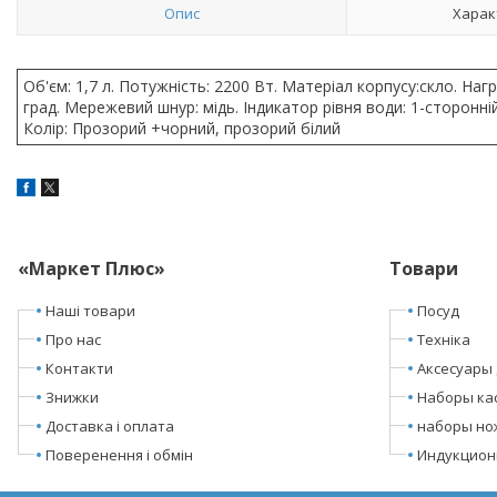
Опис
Харак
Об'єм: 1,7 л. Потужність: 2200 Вт. Матеріал корпусу:скло. Наг
град. Мережевий шнур: мідь. Індикатор рівня води: 1-сторонні
Колір: Прозорий +чорний, прозорий білий
«Маркет Плюс»
Товари
Наші товари
Посуд
Про нас
Техніка
Контакти
Аксесуары 
Знижки
Наборы ка
Доставка і оплата
наборы но
Поверенення і обмін
Индукцион