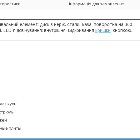
теристики
Інформація для замовлення
рівальний елемент: диск з нерж. стали. База: поворотна на 360
й. LED-підсвічування: внутрішня. Відкривання
кришки
: кнопкою.
для кухні
стрюль
жей
ные плиты