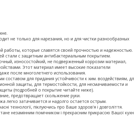
хне.
одит не только для нарезания, но и для чистки разнообразных
ой работы, которые славятся своей прочностью и надежностью.
ей стали с защитным антибактериальным покрытием.
очный, износостойкий, не подверженный коррозии материал,
ойствами. Этот материал имеет высокие показатели
даже после многолетнего использования.
ым составом для придания устойчивости к хим. воздействиям, д
зионной защиты, для термостойкости, для несмачиваемости и
ащиты (подробней о покрытие читайте ниже).
ание, предотвращает скольжение руки.
жа легко затачивается и надолго остается острым.
часні технології, піклуючись про Ваше здоров'я і довголіття.
стане незамінним помічником і прекрасним прикрасою Вашої кухні