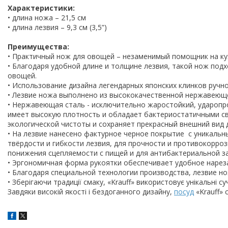
Характеристики:
• длина ножа – 21,5 см
• длина лезвия – 9,3 см (3,5”)
Преимущества:
• Практичный нож для овощей – незаменимый помощник на ку
• Благодаря удобной длине и толщине лезвия, такой нож подх
овощей.
• Использование дизайна легендарных японских клинков ручн
• Лезвие ножа выполнено из высококачественной нержавеющ
• Нержавеющая сталь - исключительно жаростойкий, ударопр
имеет высокую плотность и обладает бактериостатичными св
экологической чистоты и сохраняет прекрасный внешний вид 
• На лезвие нанесено фактурное черное покрытие с уникальн
твёрдости и гибкости лезвия, для прочности и противокорро
понижения сцепляемости с пищей и для антибактериальной з
• Эргономичная форма рукоятки обеспечивает удобное нарез
• Благодаря специальной технологии производства, лезвие но
• Зберігаючи традиції смаку, «Krauff» використовує унікальні су
Завдяки високій якості і бездоганного дизайну,
посуд
«Krauff» 