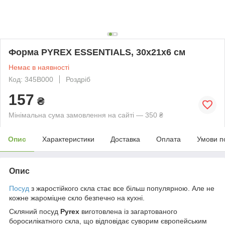
Форма PYREX ESSENTIALS, 30x21x6 см
Немає в наявності
Код: 345B000
Роздріб
157
₴
Мінімальна сума замовлення на сайті — 350 ₴
Опис
Характеристики
Доставка
Оплата
Умови п
Опис
Посуд
з жаростійкого скла стає все більш популярною. Але не
кожне жароміцне скло безпечно на кухні.
Скляний посуд
Pyrex
виготовлена із загартованого
боросилікатного скла, що відповідає суворим європейським