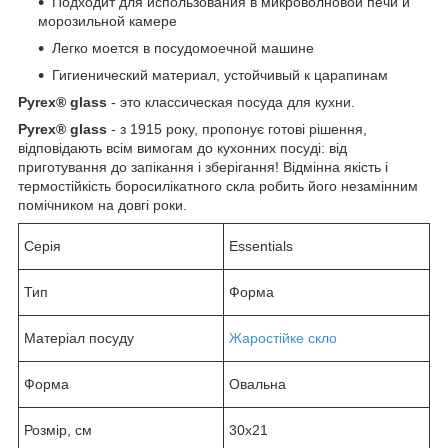
Подходит для использования в микроволновой печи и
морозильной камере
Легко моется в посудомоечной машине
Гигиенический материал, устойчивый к царапинам
Pyrex® glass
- это классическая посуда для кухни.
Pyrex® glass
- з 1915 року, пропонує готові рішення,
відповідають всім вимогам до кухонних посуді: від
приготування до запікання і зберігання! Відмінна якість і
термостійкість боросилікатного скла робить його незамінним
помічником на довгі роки.
Серія
Essentials
Тип
Форма
Матеріал посуду
Жаростійке скло
Форма
Овальна
Розмір, см
30х21