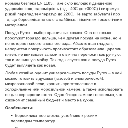
нормам безпеки EN 1183. Таке скло володіє підвищеною
удароміцністю, жароміцність (від - 40С до +300С) і витримує
різкий перепад температур до 220С. Не варто забувати і про
те, що боросилікатне скло є найбільш гігієнічним і екологічним
матеріалом.
Посуда Pyrex - выбор практичных хозяек. Она не только
прослужит гораздо дольше, чем другая посуда на кухне, но и
не потеряет своего внешнего вида. Абсолютная гладкая,
непористая поверхность противостоит образованию царапин,
пятен, не впитывает запахи и отлично переносит как ручную,
так и машинную мойку. Так годы спустя ваша посуда Pyrex
будет выглядеть как новая.
Любая хозяйка оценит универсальность посуды Pyrex – в ней
можно готовить в духовке (газовой и электрической),
микроволновой печи, хранить приготовленное в
холодильнике или морозильной камере, а также использовать
ее для сервировки стола. Одно блюдо заменит несколько, что
сэкономит семейный бюджет и место на кухне.
Особенности:
Боросиликатное стекло: устойчиво к резким
перепадам температур