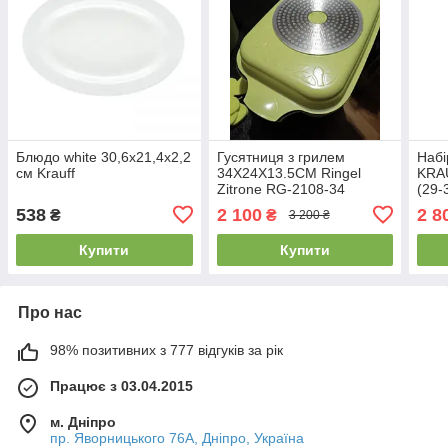
Блюдо white 30,6х21,4х2,2
Гусятниця з грилем
Набі
см Krauff
34X24X13.5СМ Ringel
KRAU
Zitrone RG-2108-34
(29-
538
2 100
2 8
₴
₴
3 200 ₴
Купити
Купити
Про нас
98% позитивних з 777 відгуків за рік
Працює з 03.04.2015
м. Дніпро
пр. Яворницького 76А, Дніпро, Україна