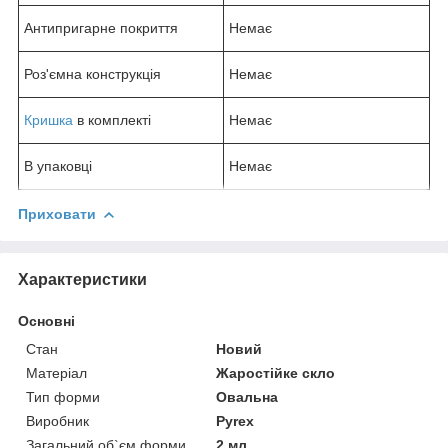
Антипригарне покриття
Немає
Роз'ємна конструкція
Немає
Кришка
в комплекті
Немає
В упаковці
Немає
Приховати
Характеристики
Основні
Стан
Новий
Матеріал
Жаростійке скло
Тип форми
Овальна
Виробник
Pyrex
Загальний об`єм форми
2 мл