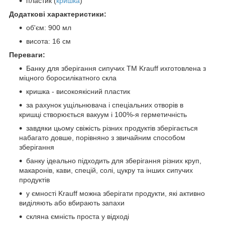
пластик (
кришка
)
Додаткові характеристики:
об'єм: 900 мл
висота: 16 см
Переваги:
Банку для зберігання сипучих ТМ Krauff ихготовлена з
міцного боросилікатного скла
кришка - високоякісний пластик
за рахунок ущільнювача і спеціальних отворів в
кришці створюється вакуум і 100%-я герметичність
завдяки цьому свіжість різних продуктів зберігається
набагато довше, порівняно з звичайним способом
зберігання
банку ідеально підходить для зберігання різних круп,
макаронів, кави, спецій, солі, цукру та інших сипучих
продуктів
у ємності Krauff можна зберігати продукти, які активно
виділяють або вбирають запахи
скляна ємність проста у відході