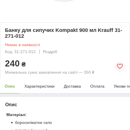
Банку для сипучих Kompakt 900 мл Krauff 31-
271-012
Немає в наявності
Код: 31-271-012
Роздріб
240
₴
Мінімальна сума замовлення на сайті — 350 ₴
Опис
Характеристики
Доставка
Оплата
Умови п
Опис
Матеріал:
боросилікатне скло