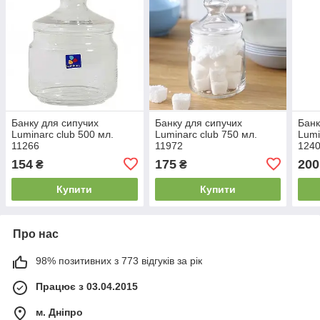
Банку для сипучих
Банку для сипучих
Банк
Luminarc club 500 мл.
Luminarc club 750 мл.
Lumi
11266
11972
124
154
175
200
₴
₴
Купити
Купити
Про нас
98% позитивних з 773 відгуків за рік
Працює з 03.04.2015
м. Дніпро