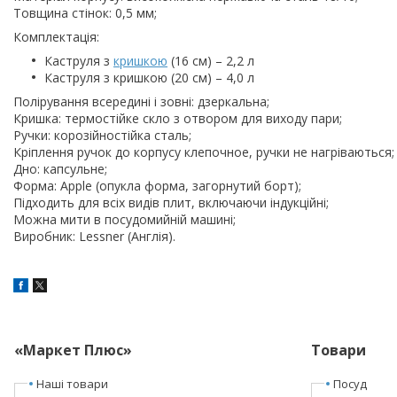
Товщина стінок: 0,5 мм;
Комплектація:
Каструля з
кришкою
(16 см) – 2,2 л
Каструля з кришкою (20 см) – 4,0 л
Полірування всередині і зовні: дзеркальна;
Кришка: термостійке скло з отвором для виходу пари;
Ручки: корозійностійка сталь;
Кріплення ручок до корпусу клепочное, ручки не нагріваються;
Дно: капсульне;
Форма: Apple (опукла форма, загорнутий борт);
Підходить для всіх видів плит, включаючи індукційні;
Можна мити в посудомийній машині;
Виробник: Lessner (Англія).
«Маркет Плюс»
Товари
Наші товари
Посуд