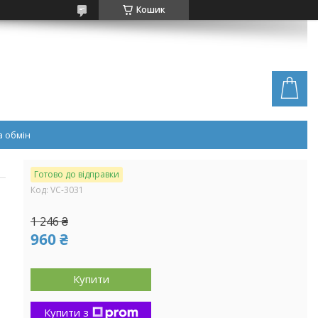
Кошик
 обмін
Готово до відправки
Код:
VC-3031
1 246 ₴
960 ₴
Купити
Купити з