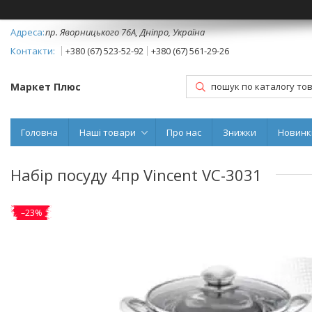
пр. Яворницького 76А, Дніпро, Україна
+380 (67) 523-52-92
+380 (67) 561-29-26
Маркет Плюс
Головна
Наші товари
Про нас
Знижки
Новинк
Набір посуду 4пр Vincent VC-3031
–23%