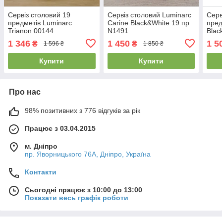
Сервіз столовий 19
Сервіз столовий Luminarc
Серв
предметів Luminarc
Carine Black&White 19 пр
пред
Trianon 00144
N1491
Blac
1 346
1 450
1 5
₴
₴
1 596 ₴
1 850 ₴
Купити
Купити
Про нас
98% позитивних з 776 відгуків за рік
Працює з 03.04.2015
м. Дніпро
пр. Яворницького 76А, Дніпро, Україна
Контакти
Сьогодні працює з 10:00 до 13:00
Показати весь графік роботи