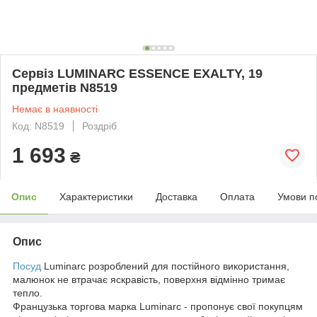
Сервіз LUMINARC ESSENCE EXALTY, 19
предметів N8519
Немає в наявності
Код: N8519
Роздріб
1 693
₴
Опис
Характеристики
Доставка
Оплата
Умови п
Опис
Посуд
Luminarc розроблений для постійного використання,
малюнок не втрачає яскравість, поверхня відмінно тримає
тепло.
Французька торгова марка Luminarc - пропонує свої покупцям