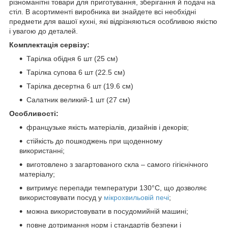
різноманітні товари для приготування, зберігання й подачі на
стіл. В асортименті виробника ви знайдете всі необхідні
предмети для вашої кухні, які відрізняються особливою якістю
і увагою до деталей.
Комплектація сервізу:
Тарілка обідня 6 шт (25 см)
Тарілка супова 6 шт (22.5 см)
Тарілка десертна 6 шт (19.6 см)
Салатник великий-1 шт (27 см)
Особливості:
французьке якість матеріалів, дизайнів і декорів;
стійкість до пошкоджень при щоденному
використанні;
виготовлено з загартованого скла – самого гігієнічного
матеріалу;
витримує перепади температури 130°С, що дозволяє
використовувати посуд у
мікрохвильовій печі
;
можна використовувати в посудомийній машині;
повне дотримання норм і стандартів безпеки і