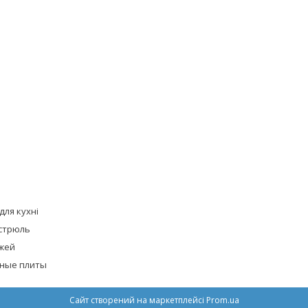
для кухні
стрюль
жей
ные плиты
Сайт створений на маркетплейсі
Prom.ua