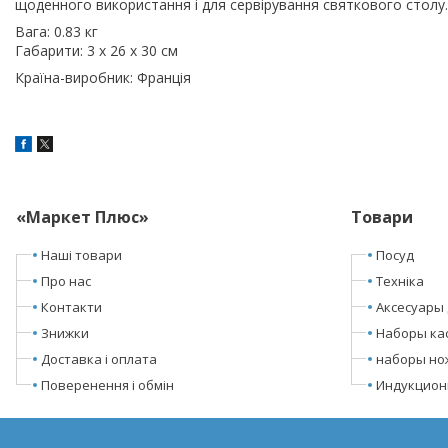
щоденного використання і для сервірування святкового столу.
Вага: 0.83 кг
Габарити: 3 х 26 х 30 см
Країна-виробник: Франція
«Маркет Плюс»
Товари
Наші товари
Посуд
Про нас
Техніка
Контакти
Аксесуары 
Знижки
Наборы ка
Доставка і оплата
наборы но
Поверенення і обмін
Индукцион