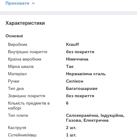
Приховати
Характеристики
Основні
Виробник
Krauff
Внутрішнє покриття
без покриття
Країна виробник
Німеччина
Мірна шкала
Так
Матеріал
Нержавіюча сталь
Ручки
Силікон
Тип дна
Багатошарове
Зовнішнє покриття
без покриття
Кількість предметів в
6
наборі
Тип плити
Склокерамічна, Індукційна,
Газова, Електрична
Каструля
2 шт.
Сотейник/ківш
1 шт.