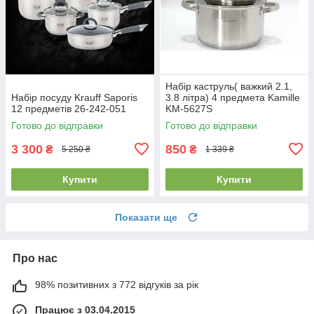
Набір каструль( важкий 2.1,
Набір посуду Krauff Saporis
3.8 літра) 4 предмета Kamille
12 предметів 26-242-051
KM-5627S
Готово до відправки
Готово до відправки
3 300
850
₴
₴
5 250 ₴
1 339 ₴
Купити
Купити
Показати ще
Про нас
98% позитивних з 772 відгуків за рік
Працює з 03.04.2015