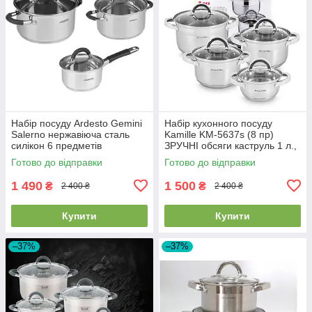
Набір посуду Ardesto Gemini
Набір кухонного посуду
Salerno нержавіюча сталь
Kamille KM-5637s (8 пр)
силікон 6 предметів
ЗРУЧНІ обсяги каструль 1 л.,
(AR1906S)
1.8 л., 2.5 л., 3.8 л
Готово до відправки
Готово до відправки
1 490
1 500
₴
₴
2 400 ₴
2 400 ₴
Купити
Купити
–37%
–37%