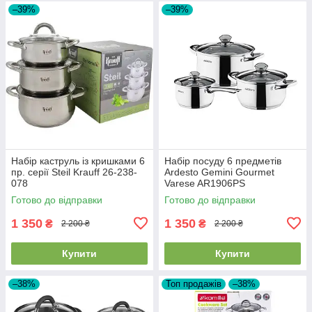
–39%
–39%
Набір каструль із кришками 6
Набір посуду 6 предметів
пр. серії Steil Krauff 26-238-
Ardesto Gemini Gourmet
078
Varese AR1906PS
Готово до відправки
Готово до відправки
1 350
1 350
₴
₴
2 200 ₴
2 200 ₴
Купити
Купити
–38%
Топ продажів
–38%