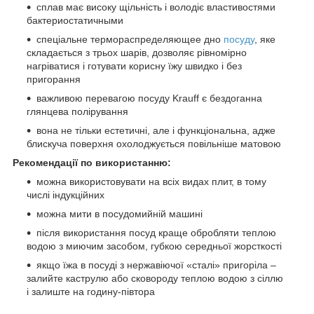
сплав має високу щільність і володіє властивостями
бактериостатичными
спеціальне термораспределяющее дно
посуду
, яке
складається з трьох шарів, дозволяє рівномірно
нагріватися і готувати корисну їжу швидко і без
пригорання
важливою перевагою посуду Krauff є бездоганна
глянцева полірування
вона не тільки естетичні, але і функціональна, адже
блискуча поверхня охолоджується повільніше матовою
Рекомендації по використанню:
можна використовувати на всіх видах плит, в тому
числі індукційних
можна мити в посудомийній машині
після використання посуд краще обробляти теплою
водою з миючим засобом, губкою середньої жорсткості
якщо їжа в посуді з нержавіючої «сталі» пригоріла –
залийте каструлю або сковороду теплою водою з сіллю
і залиште на годину-півтора