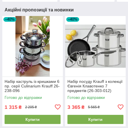
Акційні пропозиції та новинки
–40%
–40%
Набір каструль із кришками 6
Набір посуду Krauff з колекції
пр. серії Culinarium Krauff 26-
Євгенія Клавотенко 7
238-096
предметів (26-303-012)
Готово до відправки
Готово до відправки
1 315
3 365
₴
₴
2 205 ₴
5 565 ₴
Купити
Купити