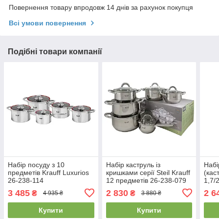
Повернення товару впродовж 14 днів за рахунок покупця
Всі умови повернення
Подібні товари компанії
Набір посуду з 10
Набір каструль із
Набі
предметів Krauff Luxurios
кришками серії Steil Krauff
(кас
26-238-114
12 предметів 26-238-079
1,7/2
1,2л
3 485
2 830
2 6
₴
₴
4 935 ₴
3 880 ₴
ТМ"
Купити
Купити