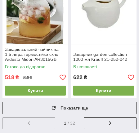
Заварювальний чайник на
1,5 літра термостійке скло
Заварник garden collection
Ardesto Midori AR3015GB
1000 мл Krauff 21-252-042
Готово до відправки
В наявності
518
622
₴
₴
618 ₴
Купити
Купити
Показати ще
1
/ 32