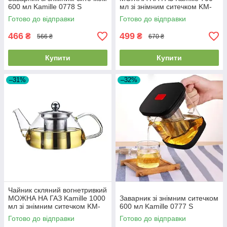
600 мл Kamille 0778 S
мл зі знімним ситечком KM-
0782 M
Готово до відправки
Готово до відправки
466
499
₴
₴
566 ₴
670 ₴
Купити
Купити
–31%
–32%
Чайник скляний вогнетривкий
МОЖНА НА ГАЗ Kamille 1000
Заварник зі знімним ситечком
мл зі знімним ситечком KM-
600 мл Kamille 0777 S
0782 L
Готово до відправки
Готово до відправки