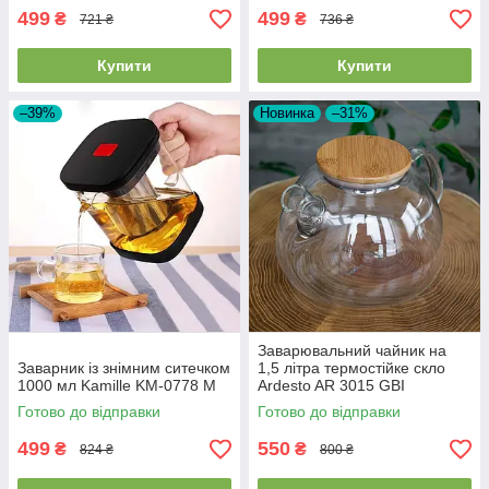
499
499
₴
₴
721 ₴
736 ₴
Купити
Купити
–39%
Новинка
–31%
Заварювальний чайник на
Заварник із знімним ситечком
1,5 літра термостійке скло
1000 мл Kamille KM-0778 M
Ardesto AR 3015 GBI
Готово до відправки
Готово до відправки
499
550
₴
₴
824 ₴
800 ₴