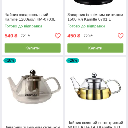
Чайник заварювальний
Заварник із знімним ситечком
Kamille 1200мол KM-0783L
1500 мл Kamille 0781 L
Готово до відправки
Готово до відправки
540
450
₴
₴
721 ₴
720 ₴
Купити
Купити
–18%
–26%
Чайник скляний вогнетривкий
Заварник зі знімним ситечком
МОЖНА НА ГАЗ Kamille 700