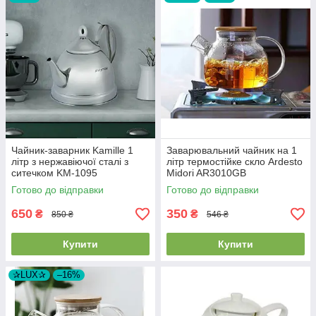
Чайник-заварник Kamille 1
Заварювальний чайник на 1
літр з нержавіючої сталі з
літр термостійке скло Ardesto
ситечком KM-1095
Midori AR3010GB
Готово до відправки
Готово до відправки
650
350
₴
₴
850 ₴
546 ₴
Купити
Купити
✰LUX✰
–16%