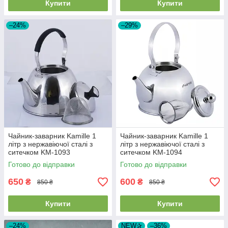
Купити
Купити
–24%
–29%
Чайник-заварник Kamille 1
Чайник-заварник Kamille 1
літр з нержавіючої сталі з
літр з нержавіючої сталі з
ситечком KM-1093
ситечком KM-1094
Готово до відправки
Готово до відправки
650
600
₴
₴
850 ₴
850 ₴
Купити
Купити
–24%
NEW✰
–36%