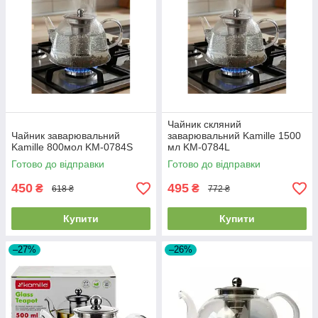
Чайник скляний
Чайник заварювальний
заварювальний Kamille 1500
Kamille 800мол KM-0784S
мл KM-0784L
Готово до відправки
Готово до відправки
450
495
₴
₴
618 ₴
772 ₴
Купити
Купити
–27%
–26%