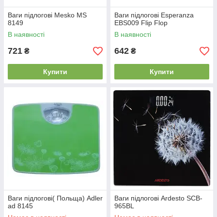
Ваги підлогові Mesko MS
Ваги підлогові Esperanza
8149
EBS009 Flip Flop
В наявності
В наявності
721
642
₴
₴
Купити
Купити
Ваги підлогові( Польща) Adler
Ваги підлогові Ardesto SCB-
ad 8145
965BL