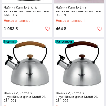
Чайник Kamille 2.7л із
Чайник Kamille 2л з
нержавіючої сталі зі свистком
нержавіючої сталі зі свистком
KM-1097
0693N
Немає в наявності
Немає в наявності
1 082
464
₴
₴
Новинка
Качество🔥
Чайник 2,5 літра з
Чайник 2,5 літра з
індукційним дном Krauff 26-
індукційним дном Krauff 26-
284-001
284-002