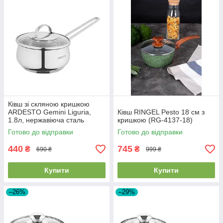
Ківш зі скляною кришкою
ARDESTO Gemini Liguria,
Ківш RINGEL Pesto 18 см з
1.8л, нержавіюча сталь
кришкою (RG-4137-18)
AR4318GB
Готово до відправки
Готово до відправки
440
745
₴
₴
690 ₴
999 ₴
Купити
Купити
–26%
–29%