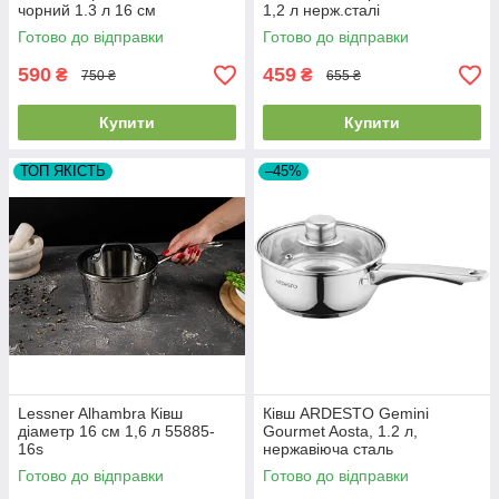
чорний 1.3 л 16 см
1,2 л нерж.сталі
(AR1913AS)
Готово до відправки
Готово до відправки
590
459
₴
₴
750 ₴
655 ₴
Купити
Купити
ТОП ЯКІСТЬ
–45%
Lessner Alhambra Ківш
Ківш ARDESTO Gemini
діаметр 16 см 1,6 л 55885-
Gourmet Aosta, 1.2 л,
16s
нержавіюча сталь
(AR1912BS)
Готово до відправки
Готово до відправки