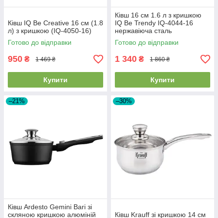
Ківш 16 см 1.6 л з кришкою
Ківш IQ Be Creative 16 см (1.8
IQ Be Trendy IQ-4044-16
л) з кришкою (IQ-4050-16)
нержавіюча сталь
Готово до відправки
Готово до відправки
950
1 340
₴
₴
1 469 ₴
1 860 ₴
Купити
Купити
–21%
–30%
Ківш Ardesto Gemini Bari зі
скляною кришкою алюміній
Ківш Krauff зі кришкою 14 см