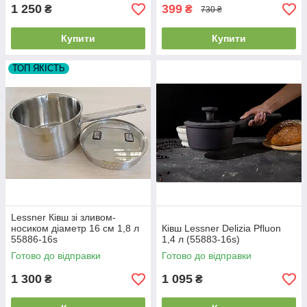
1 250
399
₴
₴
730 ₴
Купити
Купити
ТОП ЯКІСТЬ
Lessner Ківш зі зливом-
носиком діаметр 16 см 1,8 л
Ківш Lessner Delizia Pfluon
55886-16s
1,4 л (55883-16s)
Готово до відправки
Готово до відправки
1 300
1 095
₴
₴