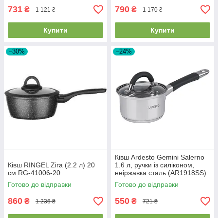
731
790
₴
₴
1 121 ₴
1 170 ₴
Купити
Купити
–30%
–24%
Ківш Ardesto Gemini Salerno
Ківш RINGEL Zira (2.2 л) 20
1.6 л, ручки із силіконом,
см RG-41006-20
неіржавка сталь (AR1918SS)
Готово до відправки
Готово до відправки
860
550
₴
₴
1 236 ₴
721 ₴