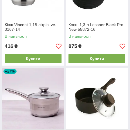
Ківш Vincent 1,15 літрів. vc-
Ковш 1,3 л Lessner Black Pro
3167-14
New 55872-16
В наявності
В наявності
416
875
₴
₴
Купити
Купити
–27%