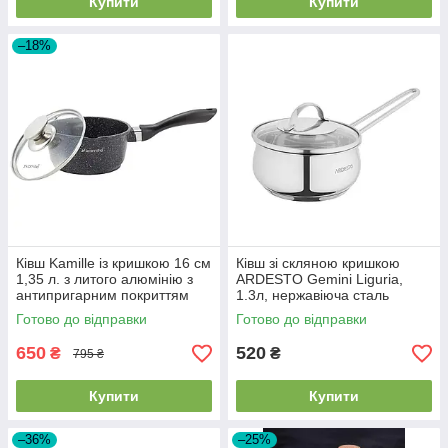
Купити
Купити
–18%
Ківш Kamille із кришкою 16 см
Ківш зі скляною кришкою
1,35 л. з литого алюмінію з
ARDESTO Gemini Liguria,
антипригарним покриттям
1.3л, нержавіюча сталь
KM-4436
AR4313GB
Готово до відправки
Готово до відправки
650
520
₴
₴
795 ₴
Купити
Купити
–36%
–25%