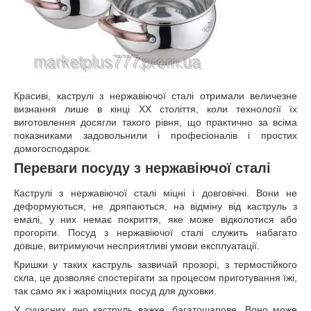
Красиві, каструлі з нержавіючої сталі отримали величезне
визнання лише в кінці XX століття, коли технології їх
виготовлення досягли такого рівня, що практично за всіма
показниками задовольнили і професіоналів і простих
домогосподарок.
Переваги посуду з нержавіючої сталі
Каструлі з нержавіючої сталі міцні і довговічні. Вони не
деформуються, не дряпаються, на відміну від каструль з
емалі, у них немає покриття, яке може відколотися або
прогоріти. Посуд з нержавіючої сталі служить набагато
довше, витримуючи несприятливі умови експлуатації.
Кришки у таких каструль зазвичай прозорі, з термостійкого
скла, це дозволяє спостерігати за процесом приготування їжі,
так само як і жароміцних посуд для духовки.
У сучасних дно каструль важке, багатошарове. Воно може