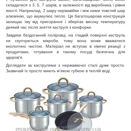
складатися з 3, 5, 7 шарів, в залежності від виробника і рівня
якості. Наприклад, 2 шару нержавійки і між ними товстий шар
алюмінію, що акумулює тепло. Ця багатошарова конструкція
захищає їжу від пригорання і зберігає високу температуру
деякий час після зняття каструлі з конфорки.
Завдяки бездоганній поліровці, на гладкій поверхні каструль
не скупчуються мікроби, тому вона може вважатися
екологічно чистою. Матеріал не вступає в хімічні реакції з
продуктами, готування в такому посуді безпечна для
здоров'я.
Доглядати за каструлями з нержавіючої сталі дуже просто.
Зазвичай їх просто миють м'якою губкою в теплій воді.