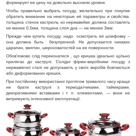
формирует ее цену на довольно высоком уровне.
Чтобы правильно выбрать посуду, желательно при покупке
обратить внимание на некоторые её параметры и свойства:
толщина стенок кастрюль из нержавейки должна составлять
не менее 0,5мм, толщина слоя дна — не менее 3мм.
Прежде чем купить посуду, надо осмотреть её шлифовку –
она должна быть безупречной. Не допускается никаких
царапин, вмятин, шероховатостей на ее поверхности.
Обов'язково слід переконатися , що кришка ідеально щільно
прилягає до каструлі. Солідні фірми-виробники посуду з
нержавіючої сталі не допускають у своїх виробів бовтаються
або деформованих кришок.
При постійному використанні протягом тривалого часу краще
не брати каструлі з термодатчиками, таймерами,
декоративними вставками і т. п. елементами, — вони не
витримують інтенсивної експлуатації.